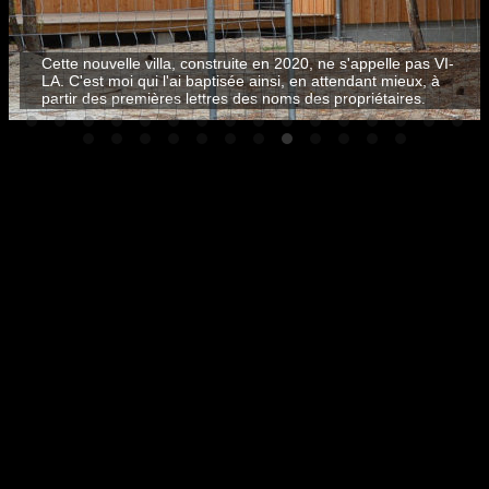
Cette nouvelle villa, construite en 2020, ne s'appelle pas VI-
LA. C'est moi qui l'ai baptisée ainsi, en attendant mieux, à
partir des premières lettres des noms des propriétaires.