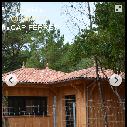
Villa
Vi-La
Quartier 44
CAP-FERRET