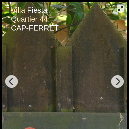
Villa
Fiesta
Quartier 44
CAP-FERRET