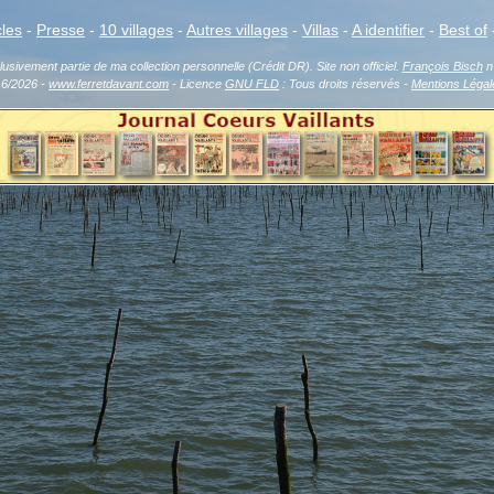
cles
-
Presse
-
10 villages
-
Autres villages
-
Villas
-
A identifier
-
Best of
sivement partie de ma collection personnelle (Crédit DR). Site non officiel.
François Bisch
n'
16/2026 -
www.ferretdavant.com
- Licence
GNU FLD
: Tous droits réservés -
Mentions Légal