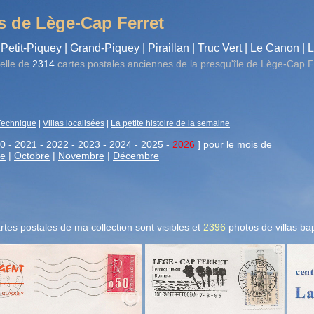
s de Lège-Cap Ferret
Petit-Piquey
|
Grand-Piquey
|
Piraillan
|
Truc Vert
|
Le Canon
|
L
elle de
2314
cartes postales anciennes de la presqu'île de Lège-Cap F
Technique
|
Villas localisées
|
La petite histoire de la semaine
0
-
2021
-
2022
-
2023
-
2024
-
2025
-
2026
] pour le mois de
re
|
Octobre
|
Novembre
|
Décembre
rtes postales de ma collection sont visibles et
2396
photos de villas
bap