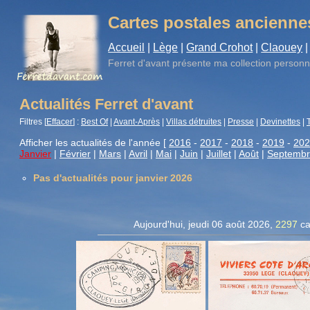
Cartes postales ancienne
Accueil
|
Lège
|
Grand Crohot
|
Claouey
|
Ferret d'avant
présente ma collection personn
Actualités Ferret d'avant
Filtres [
Effacer
] :
Best Of
|
Avant-Après
|
Villas détruites
|
Presse
|
Devinettes
|
Afficher les actualités de l'année [
2016
-
2017
-
2018
-
2019
-
202
Janvier
|
Février
|
Mars
|
Avril
|
Mai
|
Juin
|
Juillet
|
Août
|
Septemb
Pas d'actualités pour janvier 2026
Aujourd'hui, jeudi 06 août 2026,
2297
ca