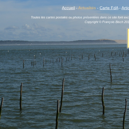
Accueil
-
Actualités
-
Carte FdA
-
Arti
Toutes les cartes postales ou photos présentées dans ce site font exclu
Copyright © François Bisch 20