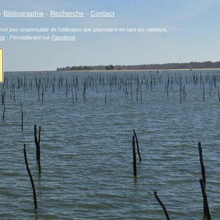
-
Bibliographie
-
Recherche
-
Contact
est pas responsable de l'utilisation que pourraient en faire les visiteurs.
es
- Ferretdavant sur
Facebook