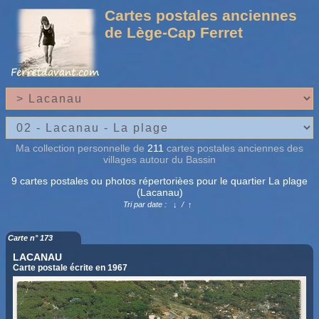
Cartes postales anciennes
de Lège-Cap Ferret
Ma collection personnelle de
211
cartes postales anciennes des
villages autour du Bassin
9 cartes postales ou photos répertorièes pour le quartier La plage
(Lacanau)
Tri par date :
↓
/
↑
Carte n° 173
LACANAU
Carte postale écrite en 1967