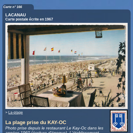
Carte n° 166
LACANAU
Carte postale écrite en 1967
>
La-plage
La plage prise du KAY-OC
Photo prise depuis le restaurant Le Kay-Oc dans les
années 1960 (écriture d'époque). L'établissement