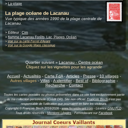
>
La-plage
La plage océane de Lacanau
Vue typique des années 1990 de la plage centrale de
Lacanau.
> Editeur :
Cim
>
flamme Lacanau Forêts, Lac, Plages, Océan
>
Voir sur la carte Ferret d'Avant
>
Voir sur la Google Maps classique
Quartier suivant »
Lacanau - Centre océan
Cliquez sur les vignettes pour les agrandir
Accueil
-
Actualités
-
Carte FdA
-
Articles
-
Presse
-
10 villages
-
Autres villages
-
Villas
-
A identifier
-
Best of
-
Bibliographie
-
Recherche
-
Contact
Toutes les cartes postales ou photos présentées dans ce site font exclusivement partie
de ma collection personnelle (Crédit DR). Site non officiel.
François Bisch
n'est pas
responsable de l'utilisation que pourraient en faire les visiteurs.
Copyright © François Bisch 2016/2026 -
www.ferretdavant.com
- Licence
GNU FLD
:
Tous droits réservés -
Mentions Légales
- Ferretdavant sur
Facebook