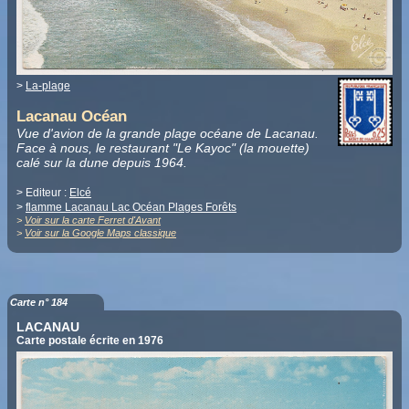
>
La-plage
Lacanau Océan
Vue d'avion de la grande plage océane de Lacanau.
Face à nous, le restaurant "Le Kayoc" (la mouette)
calé sur la dune depuis 1964.
> Editeur :
Elcé
>
flamme Lacanau Lac Océan Plages Forêts
>
Voir sur la carte Ferret d'Avant
>
Voir sur la Google Maps classique
Carte n° 184
LACANAU
Carte postale écrite en 1976