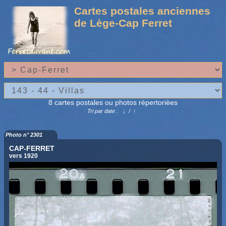
Cartes postales anciennes
de Lège-Cap Ferret
8 cartes postales ou photos répertorièes
Tri par date :
↓
/
↑
Photo n° 2301
CAP-FERRET
vers 1920