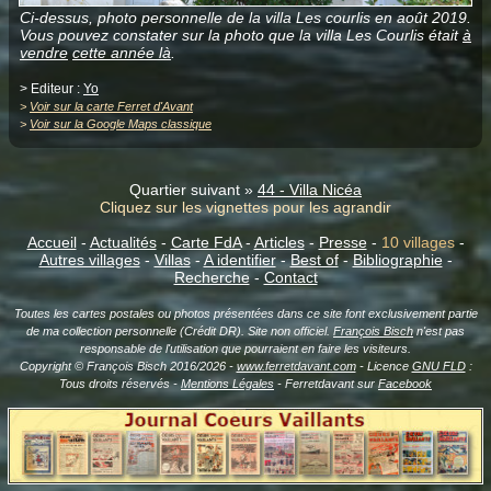
Ci-dessus, photo personnelle de la villa Les courlis en août 2019.
Vous pouvez constater sur la photo que la villa Les Courlis était
à
vendre
cette année là
.
> Editeur :
Yo
>
Voir sur la carte Ferret d'Avant
>
Voir sur la Google Maps classique
Quartier suivant »
44 - Villa Nicéa
Cliquez sur les vignettes pour les agrandir
Accueil
-
Actualités
-
Carte FdA
-
Articles
-
Presse
-
10 villages
-
Autres villages
-
Villas
-
A identifier
-
Best of
-
Bibliographie
-
Recherche
-
Contact
Toutes les cartes postales ou photos présentées dans ce site font exclusivement partie
de ma collection personnelle (Crédit DR). Site non officiel.
François Bisch
n'est pas
responsable de l'utilisation que pourraient en faire les visiteurs.
Copyright © François Bisch 2016/2026 -
www.ferretdavant.com
- Licence
GNU FLD
:
Tous droits réservés -
Mentions Légales
- Ferretdavant sur
Facebook