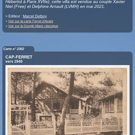
Hébertot à Paris XVIIe), cette villa est vendue au couple Xavier
Niel (Free) et Delphine Arnault (LVMH) en mai 2021.
> Editeur :
Marcel Delboy
>
Voir sur la carte Ferret d'Avant
>
Voir sur la Google Maps classique
Carte n° 2302
CAP-FERRET
vers 1940