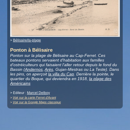
>
Bélisaire/la-plage
Ponton à Bélisaire
Ponton sur la plage de Bélisaire au Cap-Ferret. Ces
bateaux pontons servaient d'habitation aux familles
d'ostréiculteurs qui faisaient l'aller retour depuis le fond du
Bassin (
Andernos
,
Arès
, Gujan-Mestras ou La Teste). Dans
les pins, on aperçoit
la villa du Cap
. Derrière la pointe, le
quartier du Boque, qui deviendra en 1918,
la plage des
Américains
> Editeur :
Marcel Delboy
>
Voir sur la carte Ferret d'Avant
>
Voir sur la Google Maps classique