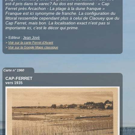
est-il pris dans le varec? Au dos est mentionné : « Cap
Ferret près Arcachon - La plage à la dune franque »
Franque est ici synonyme de franche. La configuration du
littoral ressemble cependant plus à celui de Claouey que du
Cap Ferret, mais bon. La localisation exact n'est pas si
importante ici, c'est le décor qui prime.
> Editeur :
Jean Jové
>
Voir sur la carte Ferret d'Avant
>
Voir sur la Google Maps classique
Carte n° 1960
CAP-FERRET
vers 1935