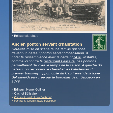
>
Bélisaire/la-plage
Ancien ponton servant d'habitation
Nouvelle mise en scène d'une famille qui pose
devant un bateau ponton servant d'habitation. A
noter la ressemblance avec la carte n°
1438
. Installés,
comme ici contre le
restaurant Bélisaire
, ces pontons
permettaient de vivre le temps de la saison. A gauche du
bateau, on reconnais le cheval et les baladeuses du
premier tramway hippomobile du Cap Ferret
de la ligne
Bélisaire/Océan créé par le bordelais Jean Saugeon en
1879.
> Editeur :
Henry Guillier
>
Cachet Bélisaire
>
Voir sur la carte Ferret d'Avant
>
Voir sur la Google Maps classique