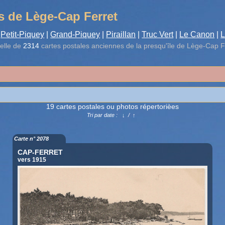
s de Lège-Cap Ferret
Petit-Piquey
|
Grand-Piquey
|
Piraillan
|
Truc Vert
|
Le Canon
|
L
elle de
2314
cartes postales anciennes de la presqu'île de Lège-Cap F
19 cartes postales ou photos répertorièes
Tri par date :
↓
/
↑
Carte n° 2078
CAP-FERRET
vers 1915