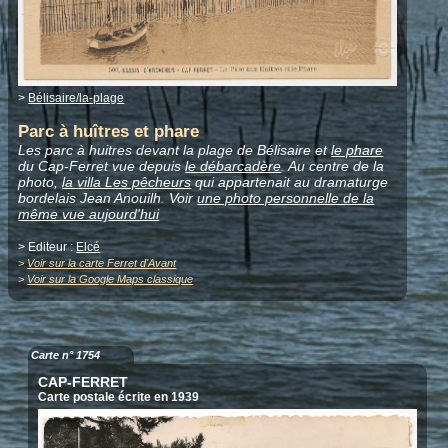
>
Bélisaire/la-plage
Parc à huîtres et phare
Les parc à huitres devant la plage de Bélisaire et
le phare
du Cap-Ferret vue depuis
le débarcadère
. Au centre de la
photo,
la villa Les pêcheurs
qui appartenait au dramaturge
bordelais Jean Anouilh. Voir
une photo personnelle de la
même vue aujourd'hui
> Editeur :
Elcé
>
Voir sur la carte Ferret d'Avant
>
Voir sur la Google Maps classique
Carte n° 1754
CAP-FERRET
Carte postale écrite en 1939