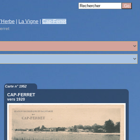
'Herbe
|
La Vigne
|
Cap-Ferret
erret
Carte n° 1952
CAP-FERRET
vers 1920