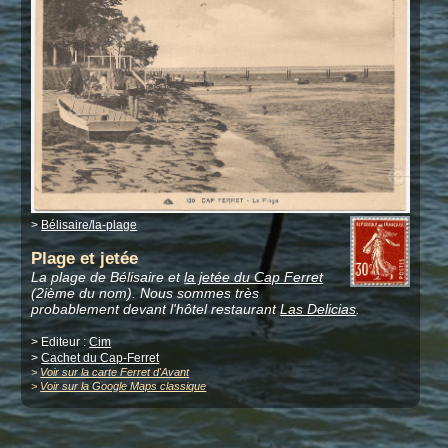
>
Bélisaire/la-plage
Plage et jetée
La plage de Bélisaire et
la jetée du Cap Ferret
(2ième du nom). Nous sommes très
probablement devant l'hôtel restaurant
Las Delicias
.
> Editeur :
Cim
>
Cachet du Cap-Ferret
>
Voir sur la carte Ferret d'Avant
>
Voir sur la Google Maps classique