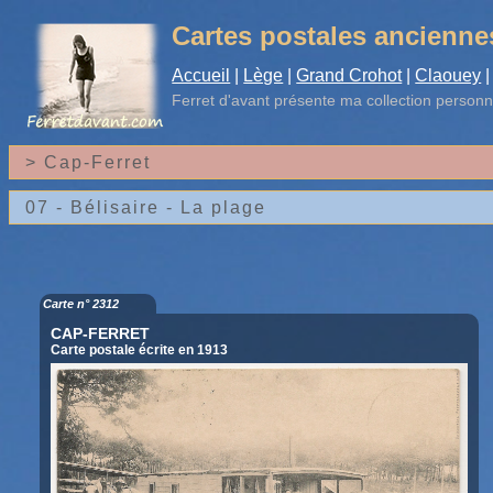
Cartes postales ancienne
Accueil
|
Lège
|
Grand Crohot
|
Claouey
|
Ferret d'avant
présente ma collection personn
Carte n° 2312
CAP-FERRET
Carte postale écrite en 1913