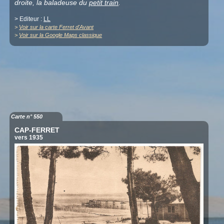
droite, la baladeuse du
petit train
.
> Editeur :
LL
>
Voir sur la carte Ferret d'Avant
>
Voir sur la Google Maps classique
Carte n° 550
CAP-FERRET
vers 1935