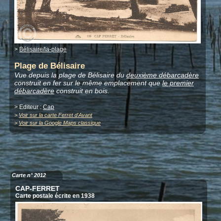
>
Bélisaire/la-plage
Plage de Bélisaire
Vue depuis la plage de Bélisaire du
deuxième débarcadère
construit en fer sur le même emplacement que
le premier
débarcadère
construit en bois.
> Editeur :
Cap
>
Voir sur la carte Ferret d'Avant
>
Voir sur la Google Maps classique
Carte n° 2012
CAP-FERRET
Carte postale écrite en 1938