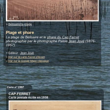
>
Bélisaire/la-plage
Plage et phare
La plage de Bélisaire et le
phare du Cap Ferret
photographié par le photographe Palois
Jean Jové
(1876-
1957).
> Editeur :
Jean Jové
>
Voir sur la carte Ferret d'Avant
>
Voir sur la Google Maps classique
Carte n° 1997
CAP-FERRET
Carte postale écrite en 1938