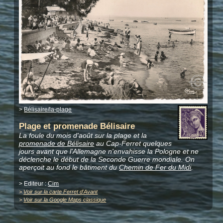
>
Bélisaire/la-plage
Plage et promenade Bélisaire
La foule du mois d'août sur la plage et la
promenade de Bélisaire
au Cap-Ferret quelques
jours avant que l'Allemagne n'envahisse la Pologne et ne
déclenche le début de la Seconde Guerre mondiale. On
aperçoit au fond le bâtiment du
Chemin de Fer du Midi
.
> Editeur :
Cim
>
Voir sur la carte Ferret d'Avant
>
Voir sur la Google Maps classique