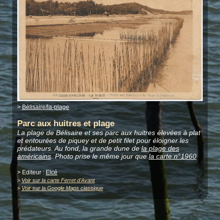
>
Bélisaire/la-plage
Parc aux huitres et plage
La plage de Bélisaire et ses parc aux huitres élevées à plat
et entourées de piquey et de petit filet pour éloigner les
prédateurs. Au fond, la grande dune de
la plage des
américains
. Photo prise le même jour que
la carte n°1960
> Editeur :
Elcé
>
Voir sur la carte Ferret d'Avant
>
Voir sur la Google Maps classique