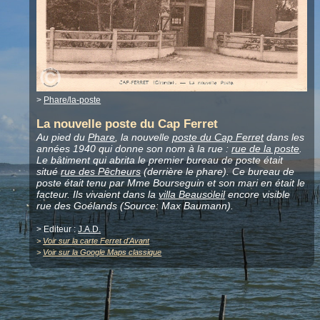
>
Phare/la-poste
La nouvelle poste du Cap Ferret
Au pied du
Phare
, la nouvelle
poste du Cap Ferret
dans les
années 1940 qui donne son nom à la rue :
rue de la poste
.
Le bâtiment qui abrita le premier bureau de poste était
situé
rue des Pêcheurs
(derrière le phare). Ce bureau de
poste était tenu par Mme Bourseguin et son mari en était le
facteur. Ils vivaient dans la
villa Beausoleil
encore visible
rue des Goélands (Source: Max Baumann).
> Editeur :
J.A.D.
>
Voir sur la carte Ferret d'Avant
>
Voir sur la Google Maps classique