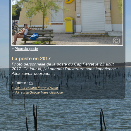
>
Phare/la-poste
La poste en 2017
Photo personnelle de la poste du Cap Ferret le 23 août
2017. Ce jour là, j'ai attendu l'ouverture sans impatience.
Allez savoir pourquoi :-)
> Editeur :
Yo
>
Voir sur la carte Ferret d'Avant
>
Voir sur la Google Maps classique