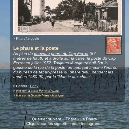
>
Phare/la-poste
Le phare et la poste
Au pied du
nouveau phare du Cap Ferret
(57
mètres de haut!) et à droite sur la carte, la poste du Cap
Ferret en juillet 1952. Toujours là aujourd'hui! Sur la
gauche de la
rue de la poste
, on aperçoit à peine l'entrée
du
bureau de tabac-presse du phare
tenu, pendant les
années 1980-90, par la "Mamie aux chats".
> Editeur :
Gaby
>
Voir sur la carte Ferret d'Avant
>
Voir sur la Google Maps classique
Quartier suivant »
Phare - Le Phare
Cliquez sur les vignettes pour les agrandir