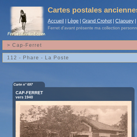
Cartes postales ancienne
Accueil
|
Lège
|
Grand Crohot
|
Claouey
|
Ferret d'avant
présente ma collection personn
Carte n° 697
CAP-FERRET
vers 1940