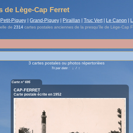
s de Lège-Cap Ferret
Petit-Piquey
|
Grand-Piquey
|
Piraillan
|
Truc Vert
|
Le Canon
|
L
elle de
2314
cartes postales anciennes de la presqu'île de Lège-Cap F
3 cartes postales ou photos répertorièes
Tri par date :
↓
/
↑
Carte n° 695
CAP-FERRET
Carte postale écrite en 1952