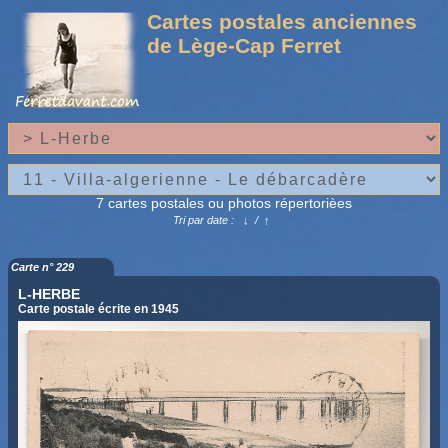
Cartes postales anciennes
de Lège-Cap Ferret
7 cartes postales ou photos répertorièes
Tri par date :
↓
/
↑
Carte n° 229
L-HERBE
Carte postale écrite en 1945