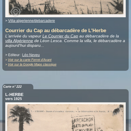
>
Villa-algerienne/debarcadere
Courrier du Cap au débarcadère de L'Herbe
L'arrivée du vapeur
Le Courrier du Cap
au débarcadère de la
villa Algérienne
de Léon Lesca. Comme la villa, le débarcadère a
aujourd'hui disparu...
> Editeur :
Léo Neveu
>
Voir sur la carte Ferret d'Avant
>
Voir sur la Google Maps classique
Carte n° 222
L-HERBE
vers 1925