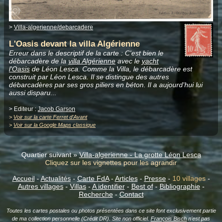
>
Villa-algerienne/debarcadere
L'Oasis devant la villa Algérienne
Erreur dans le descriptif de la carte : C'est bien le
débarcadère de la
villa Algérienne
avec le
yacht
l'Oasis
de Léon Lesca. Comme la Villa, le débarcadère est
construit par Léon Lesca. Il se distingue des autres
débarcadères par ses gros piliers en béton. Il a aujourd'hui lui
aussi disparu...
> Editeur :
Jacob Garson
>
Voir sur la carte Ferret d'Avant
>
Voir sur la Google Maps classique
Quartier suivant »
Villa-algerienne - La grotte Léon Lesca
Cliquez sur les vignettes pour les agrandir
Accueil
-
Actualités
-
Carte FdA
-
Articles
-
Presse
-
10 villages
-
Autres villages
-
Villas
-
A identifier
-
Best of
-
Bibliographie
-
Recherche
-
Contact
Toutes les cartes postales ou photos présentées dans ce site font exclusivement partie
de ma collection personnelle (Crédit DR). Site non officiel.
François Bisch
n'est pas