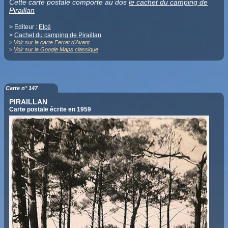
Cette carte postale comporte au dos
le cachet du camping de
Piraillan
> Editeur :
Elcé
>
Cachet du camping de Piraillan
>
Voir sur la carte Ferret d'Avant
>
Voir sur la Google Maps classique
Carte n° 147
PIRAILLAN
Carte postale écrite en 1959