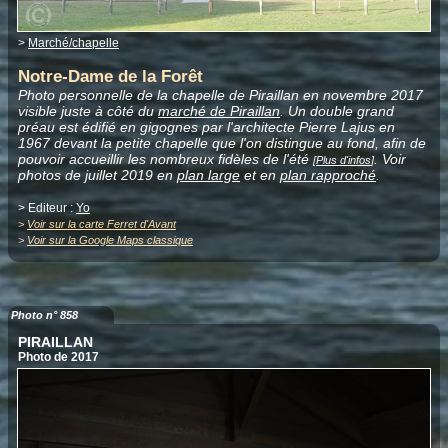
>
Marché/chapelle
Notre-Dame de la Forêt
Photo personnelle de la chapelle de Piraillan en novembre 2017
visible juste à côté du
marché de Piraillan
. Un double grand
préau est édifié en gigognes par l'architecte Pierre Lajus en
1967 devant la petite chapelle que l'on distingue au fond, afin de
pouvoir accueillir les nombreux fidèles de l'été
. Voir
[
Plus d'infos
]
photos de juillet 2019 en
plan large
et en
plan rapproché
.
> Editeur :
Yo
>
Voir sur la carte Ferret d'Avant
>
Voir sur la Google Maps classique
Photo n° 858
PIRAILLAN
Photo de 2017