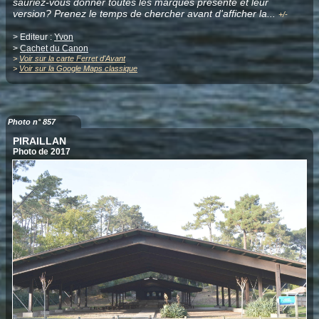
sauriez-vous donner toutes les marques présente et leur
version? Prenez le temps de chercher avant d'afficher la
.
..
+/-
> Editeur :
Yvon
>
Cachet du Canon
>
Voir sur la carte Ferret d'Avant
>
Voir sur la Google Maps classique
Photo n° 857
PIRAILLAN
Photo de 2017