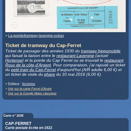
>
La-pointe/tramway-lavergne-océan
Ticket de tramway du Cap-Ferret
Ticket de passager des années 1930 du
tramway hippomobile
qui faisait la liaison entre le
restaurant Lavergne
(actuel
Hortense
) et la pointe du Cap Ferret ou se trouvait le
restaurant
Roux de la côte d'Argent
. Pour comparaison, j'ai rajouté un ticket
du
petit train du Cap-Ferret
d'aujourd'hui (A/R adulte 6,00 €) et
un ticket de visite du
phare
du 10 mai 2016 (6,00 €).
> Editeur :
Inconnu
>
Voir sur la carte Ferret d'Avant
>
Voir sur la Google Maps classique
Carte n° 1635
CAP-FERRET
Carte postale écrite en 1922