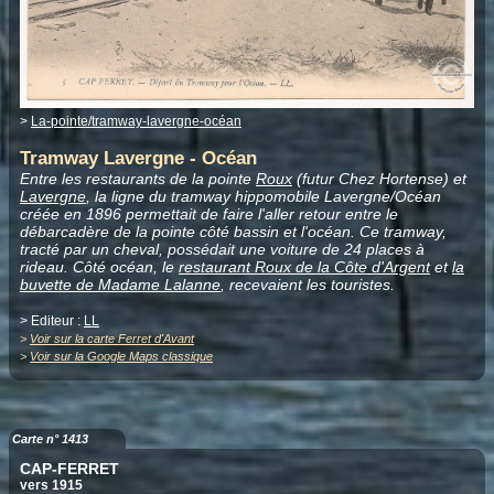
>
La-pointe/tramway-lavergne-océan
Tramway Lavergne - Océan
Entre les restaurants de la pointe
Roux
(futur Chez Hortense) et
Lavergne
, la ligne du tramway hippomobile Lavergne/Océan
créée en 1896 permettait de faire l'aller retour entre le
débarcadère de la pointe côté bassin et l'océan. Ce tramway,
tracté par un cheval, possédait une voiture de 24 places à
rideau. Côté océan, le
restaurant Roux de la Côte d'Argent
et
la
buvette de Madame Lalanne
, recevaient les touristes.
> Editeur :
LL
>
Voir sur la carte Ferret d'Avant
>
Voir sur la Google Maps classique
Carte n° 1413
CAP-FERRET
vers 1915