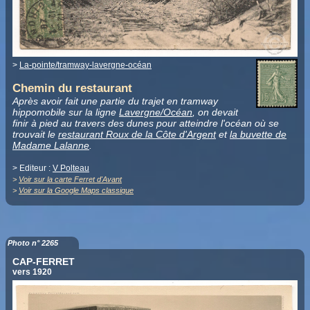
>
La-pointe/tramway-lavergne-océan
Chemin du restaurant
Après avoir fait une partie du trajet en tramway
hippomobile sur la ligne
Lavergne/Océan
, on devait
finir à pied au travers des dunes pour atteindre l'océan où se
trouvait le
restaurant Roux de la Côte d'Argent
et
la buvette de
Madame Lalanne
.
> Editeur :
V Polteau
>
Voir sur la carte Ferret d'Avant
>
Voir sur la Google Maps classique
Photo n° 2265
CAP-FERRET
vers 1920