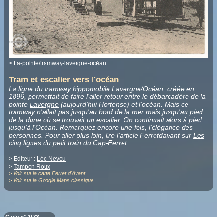
>
La-pointe/tramway-lavergne-océan
Tram et escalier vers l'océan
La ligne du tramway hippomobile Lavergne/Océan, créée en
1896, permettait de faire l'aller retour entre le débarcadère de la
pointe
Lavergne
(aujourd'hui Hortense) et l'océan. Mais ce
tramway n'allait pas jusqu'au bord de la mer mais jusqu'au pied
de la dune où se trouvait un escalier. On continuait alors à pied
jusqu'à l'Océan. Remarquez encore une fois, l'élégance des
personnes. Pour aller plus loin, lire l'article Ferretdavant sur
Les
cinq lignes du petit train du Cap-Ferret
> Editeur :
Léo Neveu
>
Tampon Roux
>
Voir sur la carte Ferret d'Avant
>
Voir sur la Google Maps classique
Carte n° 2173