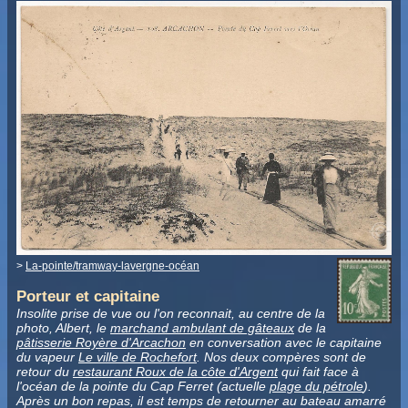
>
La-pointe/tramway-lavergne-océan
Porteur et capitaine
Insolite prise de vue ou l'on reconnait, au centre de la
photo, Albert, le
marchand ambulant de gâteaux
de la
pâtisserie Royère d'Arcachon
en conversation avec le capitaine
du vapeur
Le ville de Rochefort
. Nos deux compères sont de
retour du
restaurant Roux de la côte d'Argent
qui fait face à
l'océan de la pointe du Cap Ferret (actuelle
plage du pétrole
).
Après un bon repas, il est temps de retourner au bateau amarré