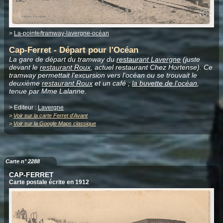
>
La-pointe/tramway-lavergne-océan
Cap-Ferret - Départ pour l'Océan
La gare de départ du tramway du
restaurant Lavergne
(juste
devant le
restaurant Roux
, actuel restaurant Chez Hortense). Ce
tramway permettait l'excursion vers l'océan ou se trouvait le
deuxième
restaurant Roux
et un café ;
la buvette de l'océan
,
tenue par Mme Lalanne.
> Editeur :
Lavergne
>
Voir sur la carte Ferret d'Avant
>
Voir sur la Google Maps classique
Carte n° 2288
CAP-FERRET
Carte postale écrite en 1912