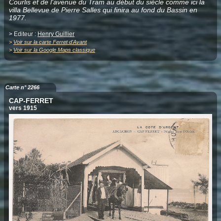
Courlis et de l'avenue du Tram au début du siècle comme ici la
villa Bellevue de Pierre Salles qui finira au fond du Bassin en
1977.
> Editeur :
Henry Guillier
>
Voir sur la carte Ferret d'Avant
>
Voir sur la Google Maps classique
Carte n° 2266
CAP-FERRET
vers 1915