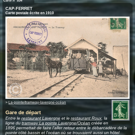
Carte n° 534
CAP-FERRET
Carte postale écrite en 1910
>
La-pointe/tramway-lavergne-océan
Gare de départ
Entre le
restaurant Lavergne
et le
restaurant Roux
, la
ligne du
tramway La pointe Lavergne/Océan
créée en
1896 permettait de faire l'aller retour entre le débarcadère de la
pointe côté bassin et l'océan où se trouvaient aussi un hôtel