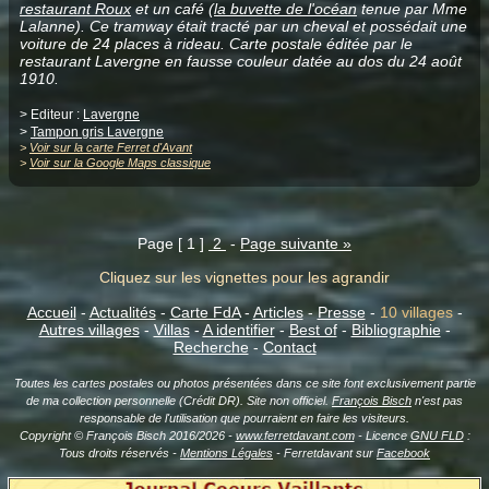
restaurant Roux
et un café (
la buvette de l'océan
tenue par Mme
Lalanne). Ce tramway était tracté par un cheval et possédait une
voiture de 24 places à rideau. Carte postale éditée par le
restaurant Lavergne en fausse couleur datée au dos du 24 août
1910.
> Editeur :
Lavergne
>
Tampon gris Lavergne
>
Voir sur la carte Ferret d'Avant
>
Voir sur la Google Maps classique
Page [ 1 ]
2
-
Page suivante »
Cliquez sur les vignettes pour les agrandir
Accueil
-
Actualités
-
Carte FdA
-
Articles
-
Presse
-
10 villages
-
Autres villages
-
Villas
-
A identifier
-
Best of
-
Bibliographie
-
Recherche
-
Contact
Toutes les cartes postales ou photos présentées dans ce site font exclusivement partie
de ma collection personnelle (Crédit DR). Site non officiel.
François Bisch
n'est pas
responsable de l'utilisation que pourraient en faire les visiteurs.
Copyright © François Bisch 2016/2026 -
www.ferretdavant.com
- Licence
GNU FLD
:
Tous droits réservés -
Mentions Légales
- Ferretdavant sur
Facebook