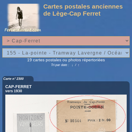
Cartes postales anciennes
de Lège-Cap Ferret
19 cartes postales ou photos répertorièes
Tri par date :
↓
/
↑
Carte n° 2300
CAP-FERRET
vers 1930