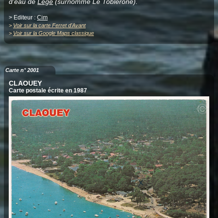
d'eau de
Lège
(surnommé Le Toblerone).
> Editeur :
Cim
>
Voir sur la carte Ferret d'Avant
>
Voir sur la Google Maps classique
Carte n° 2001
CLAOUEY
Carte postale écrite en 1987