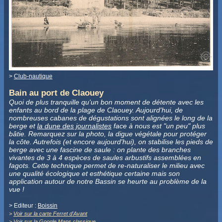
>
Club-nautique
Bain au port de Claouey
Quoi de plus tranquille qu'un bon moment de détente avec les
enfants au bord de la plage de Claouey. Aujourd'hui, de
nombreuses cabanes de dégustations sont alignées le long de la
berge et
la dune des journalistes
face à nous est "un peu" plus
bâtie. Remarquez sur la photo, la digue végétale pour protéger
la côte. Autrefois (et encore aujourd'hui), on stabilise les pieds de
berge avec une fascine de saule : on plante des branches
vivantes de 3 à 4 espèces de saules arbustifs assemblées en
fagots. Cette technique permet de re-naturaliser le milieu avec
une qualité écologique et esthétique certaine mais son
application autour de notre Bassin se heurte au problème de la
vue !
> Editeur :
Boissin
>
Voir sur la carte Ferret d'Avant
>
Voir sur la Google Maps classique