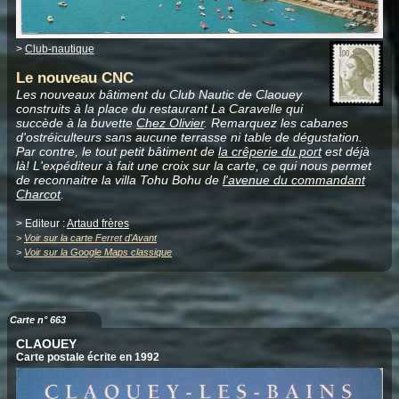
>
Club-nautique
Le nouveau CNC
Les nouveaux bâtiment du Club Nautic de Claouey
construits à la place du restaurant La Caravelle qui
succède à la buvette
Chez Olivier
. Remarquez les cabanes
d'ostréiculteurs sans aucune terrasse ni table de dégustation.
Par contre, le tout petit bâtiment de
la crêperie du port
est déjà
là! L'expéditeur à fait une croix sur la carte, ce qui nous permet
de reconnaitre la villa Tohu Bohu de
l'avenue du commandant
Charcot
.
> Editeur :
Artaud frères
>
Voir sur la carte Ferret d'Avant
>
Voir sur la Google Maps classique
Carte n° 663
CLAOUEY
Carte postale écrite en 1992