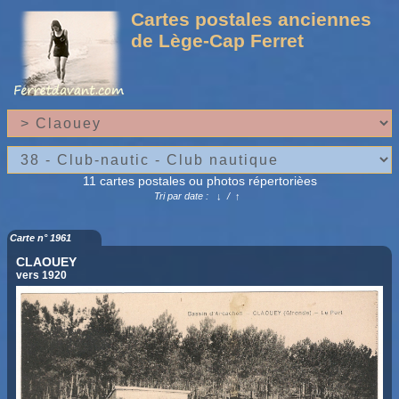
Cartes postales anciennes
de Lège-Cap Ferret
11 cartes postales ou photos répertorièes
Tri par date :
↓
/
↑
Carte n° 1961
CLAOUEY
vers 1920