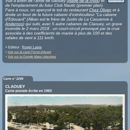
Vue d'avion de l'anse de claouey (
plage de la croix
) et
de l'emplacement du futur Club Nautic (premier plan).
Face à nous, on aperçoit le toit du restaurant
Chez Olivier
et à
droite un bout de la future cabane d'ostréiculteur "La cabane
d'Edouard" (Alban est le frère de Justin de La Caouenne à
Andernos
) qui subi, avec 5 autre cabanes de Claouey, un grave
incendie le 2 mars 2018 : un court-circuit provoqué par la crue
associée à des coefficients de marée à plus de 100 et des
rafales de vent à 111 km/h.
> Editeur :
Roger Lapie
>
Voir sur la carte Ferret d'Avant
>
Voir sur la Google Maps classique
Carte n° 2249
CLAOUEY
Carte postale écrite en 1965