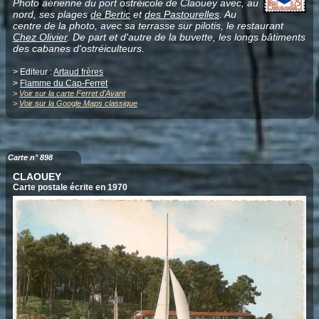
Photo aérienne du port ostréicole de Claouey avec, au
nord, ses plages
de Bertic
et
des Pastourelles
. Au
centre de la photo, avec sa terrasse sur pilotis, le restaurant
Chez Olivier
. De part et d'autre de la buvette, les longs bâtiments
des cabanes d'ostréiculteurs.
> Editeur :
Artaud frères
>
Flamme du Cap-Ferret
>
Voir sur la carte Ferret d'Avant
>
Voir sur la Google Maps classique
Carte n° 898
CLAOUEY
Carte postale écrite en 1970