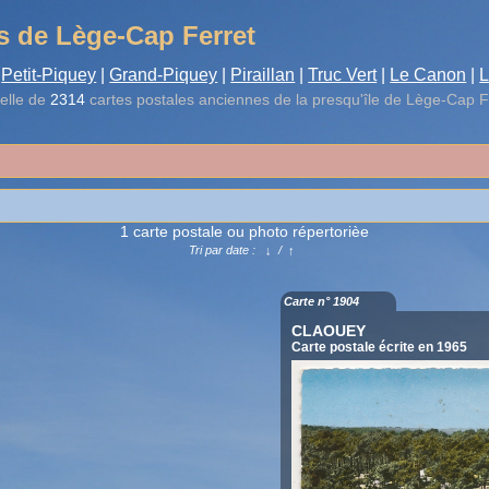
s de Lège-Cap Ferret
Petit-Piquey
|
Grand-Piquey
|
Piraillan
|
Truc Vert
|
Le Canon
|
L
elle de
2314
cartes postales anciennes de la presqu'île de Lège-Cap F
1 carte postale ou photo répertorièe
Tri par date :
↓
/
↑
Carte n° 1904
CLAOUEY
Carte postale écrite en 1965