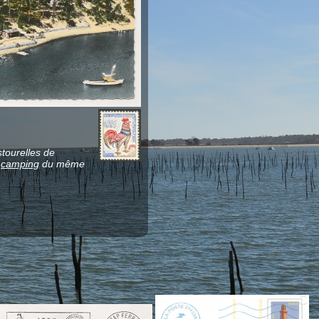
s
tourelles de
u
camping
du même