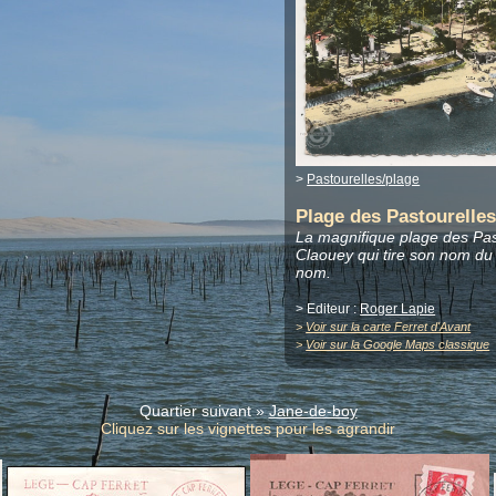
>
Pastourelles/plage
Plage des Pastourelle
La magnifique plage des Pas
Claouey qui tire son nom d
nom.
> Editeur :
Roger Lapie
>
Voir sur la carte Ferret d'Avant
>
Voir sur la Google Maps classique
Quartier suivant »
Jane-de-boy
Cliquez sur les vignettes pour les agrandir