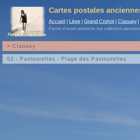
Cartes postales ancienne
Accueil
|
Lège
|
Grand Crohot
|
Claouey
|
Ferret d'avant
présente ma collection personn