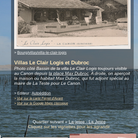
>
Bourg/villas/villa-le-clair-logis
Villas Le Clair Logis et Dubroc
Photo côté Bassin de la villa Le Clair Logis toujours visible
au Canon depuis
la place Max Dubroc
. A droite, on aperçoit
la maison ou habitait Max Dubroc, qui fut adjoint spécial au
maire de La Teste pour Le Canon.
> Editeur :
Autoédition
>
Voir sur la carte Ferret d'Avant
>
Voir sur la Google Maps classique
Quartier suivant »
La-jetee - La Jetée
Cliquez sur les vignettes pour les agrandir