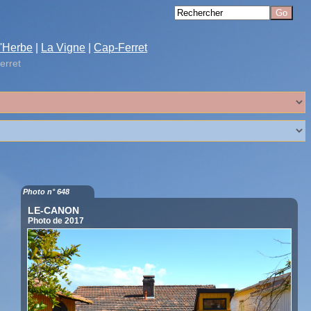
'Herbe
|
La Vigne
|
Cap-Ferret
erret
Photo n° 648
LE-CANON
Photo de 2017