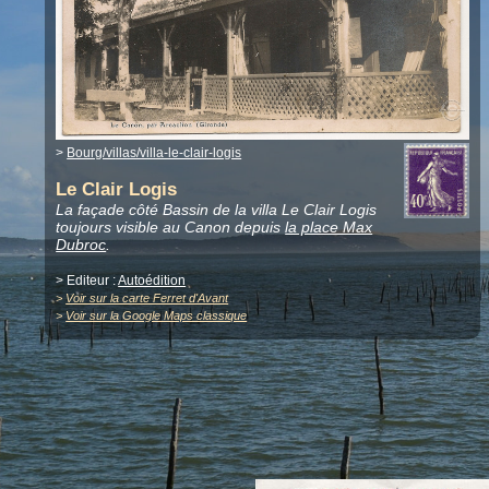
>
Bourg/villas/villa-le-clair-logis
Le Clair Logis
La façade côté Bassin de la villa Le Clair Logis
toujours visible au Canon depuis
la place Max
Dubroc
.
> Editeur :
Autoédition
>
Voir sur la carte Ferret d'Avant
>
Voir sur la Google Maps classique