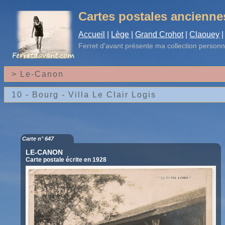
Cartes postales ancienne
Accueil
|
Lège
|
Grand Crohot
|
Claouey
|
Ferret d'avant
présente ma collection personn
Carte n° 647
LE-CANON
Carte postale écrite en 1928