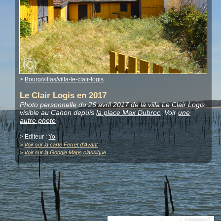
>
Bourg/villas/villa-le-clair-logis
Le Clair Logis en 2017
Photo personnelle du 26 avril 2017 de la villa Le Clair Logis
visible au Canon depuis
la place Max Dubroc
.
Voir
une
autre photo
> Editeur :
Yo
>
Voir sur la carte Ferret d'Avant
>
Voir sur la Google Maps classique