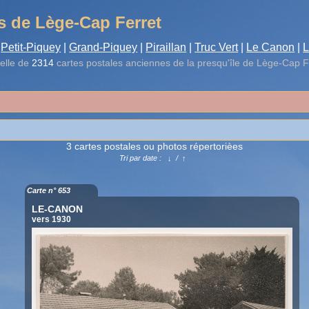
s de Lège-Cap Ferret
Petit-Piquey
|
Grand-Piquey
|
Piraillan
|
Truc Vert
|
Le Canon
|
L
elle de
2314
cartes postales anciennes de la presqu'île de Lège-Cap F
3 cartes postales ou photos répertorièes
Tri par date :
↓
/
↑
Carte n° 653
LE-CANON
vers 1930