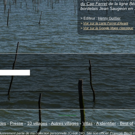
du Cap Ferret
de la ligne Bé
bordelais Jean Saugeon en 
> Editeur :
Henry Guillier
>
Voir sur la carte Ferret d'Avant
>
Voir sur la Google Maps classique
Ouverture popup basique
cles
-
Presse
-
10 villages
-
Autres villages
-
Villas
-
A identifier
-
Best of
sivement partie de ma collection personnelle (Crédit DR). Site non officiel.
François Bisch
n'