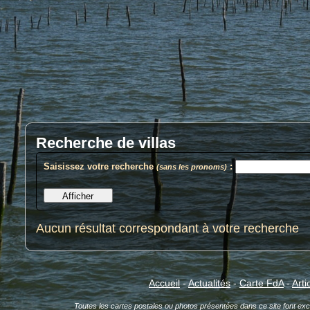
Recherche de villas
Saisissez votre recherche
:
(sans les pronoms)
Aucun résultat correspondant à votre recherche
Accueil
-
Actualités
-
Carte FdA
-
Arti
Toutes les cartes postales ou photos présentées dans ce site font exclu