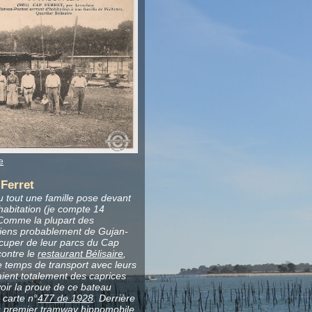
e
Ferret
 tout une famille pose devant
habitation (je compte 14
Comme la plupart des
e viens probablement de Gujan-
cuper de leur parcs du Cap
contre le
restaurant Bélisaire
,
le temps de transport avec leurs
aient totalement des caprices
oir la proue de ce bateau
 carte n°
477 de 1928
. Derrière
u
premier tramway hippomobile