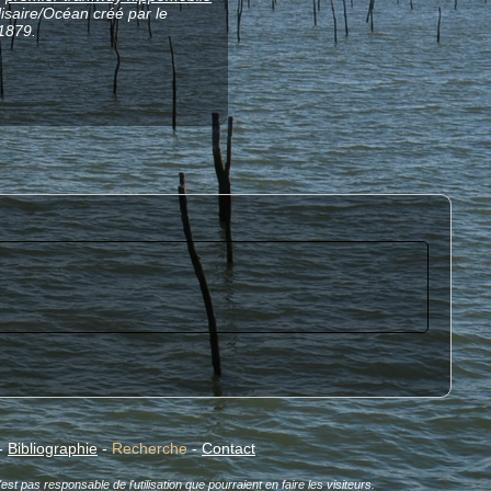
lisaire/Océan créé par le
1879.
-
Bibliographie
-
Recherche
-
Contact
est pas responsable de l'utilisation que pourraient en faire les visiteurs.