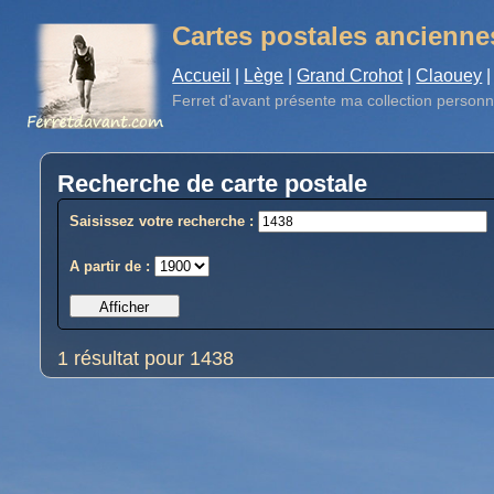
Cartes postales ancienne
Accueil
|
Lège
|
Grand Crohot
|
Claouey
|
Ferret d'avant
présente ma collection personn
Recherche de carte postale
Saisissez votre recherche :
A partir de :
1 résultat pour 1438