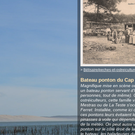
>
Bélisaire/peches-et-ostreicultur
Bateau ponton du Cap 
Magnifique mise en scène ou
un bateau ponton servant d'
personnes, tout de même). 
ostréiculteurs, cette famill
Mestras ou de La Teste s'oc
Ferret. Installée, comme ici 
ces pontons leurs évitaient 
pinasses à voile qui dépend
de la météo. On peut aussi v
ponton sur le côté droit de la
le bateau, les baladeuses d