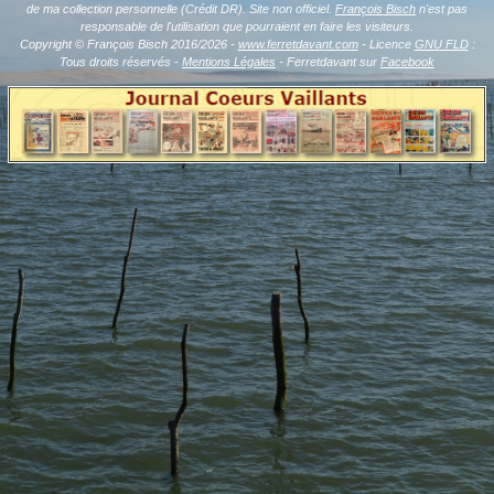
de ma collection personnelle (Crédit DR). Site non officiel.
François Bisch
n'est pas
responsable de l'utilisation que pourraient en faire les visiteurs.
Copyright © François Bisch 2016/2026 -
www.ferretdavant.com
- Licence
GNU FLD
:
Tous droits réservés -
Mentions Légales
- Ferretdavant sur
Facebook