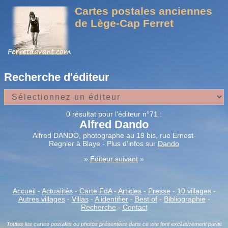
Cartes postales anciennes
de Lège-Cap Ferret
Recherche d'éditeur
0 résultat pour l'éditeur n°71 :
Alfred Dando
Alfred DANDO, photographe au 19 bis, rue Ernest-
Regnier à Blaye - Plus d'infos sur
Dando
»
Editeur suivant
»
Accueil
-
Actualités
-
Carte FdA
-
Articles
-
Presse
-
10 villages
-
Autres villages
-
Villas
-
A identifier
-
Best of
-
Bibliographie
-
Recherche
-
Contact
Toutes les cartes postales ou photos présentées dans ce site font exclusivement partie