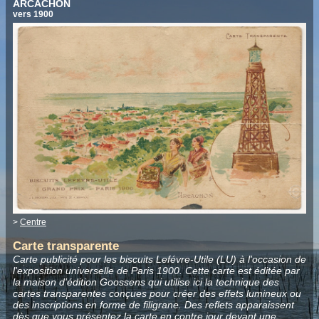
ARCACHON
vers 1900
>
Centre
Carte transparente
Carte publicité pour les biscuits Lefévre-Utile (LU) à l'occasion de
l'exposition universelle de Paris 1900. Cette carte est éditée par
la maison d'édition Goossens qui utilise ici la technique des
cartes transparentes conçues pour créer des effets lumineux ou
des inscriptions en forme de filigrane. Des reflets apparaissent
dès que vous présentez la carte en contre jour devant une