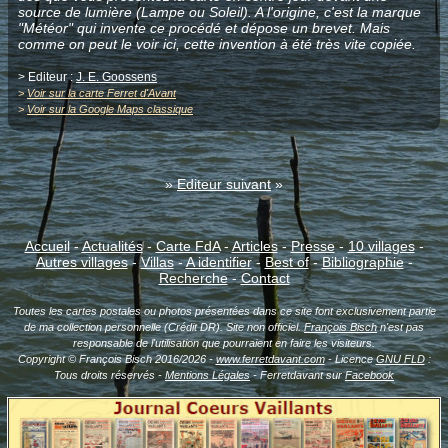
source de lumière (Lampe ou Soleil). A l'origine, c'est la marque
"Météor" qui invente ce procédé et dépose un brevet. Mais
comme on peut le voir ici, cette invention à été très vite copiée.
> Editeur :
J. E. Goossens
>
Voir sur la carte Ferret d'Avant
>
Voir sur la Google Maps classique
»
Editeur suivant
»
Accueil
-
Actualités
-
Carte FdA
-
Articles
-
Presse
-
10 villages
-
Autres villages
-
Villas
-
A identifier
-
Best of
-
Bibliographie
-
Recherche
-
Contact
Toutes les cartes postales ou photos présentées dans ce site font exclusivement partie
de ma collection personnelle (Crédit DR). Site non officiel.
François Bisch
n'est pas
responsable de l'utilisation que pourraient en faire les visiteurs.
Copyright © François Bisch 2016/2026 -
www.ferretdavant.com
- Licence
GNU FLD
:
Tous droits réservés -
Mentions Légales
- Ferretdavant sur
Facebook