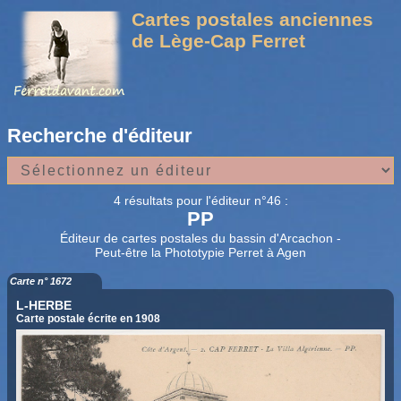
Cartes postales anciennes
de Lège-Cap Ferret
Recherche d'éditeur
4 résultats pour l'éditeur n°46 :
PP
Éditeur de cartes postales du bassin d'Arcachon -
Peut-être la Phototypie Perret à Agen
Carte n° 1672
L-HERBE
Carte postale écrite en 1908