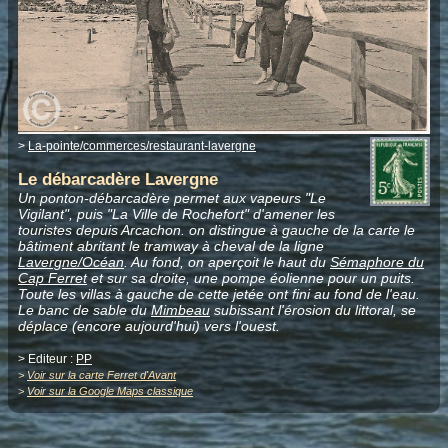
>
La-pointe/commerces/restaurant-lavergne
Le débarcadère Lavergne
Un ponton-débarcadère permet aux vapeurs "Le
Vigilant", puis "La Ville de Rochefort" d'amener les
touristes depuis Arcachon. on distingue à gauche de la carte le
bâtiment abritant le tramway à cheval de la ligne
Lavergne/Océan
. Au fond, on aperçoit le haut du
Sémaphore du
Cap Ferret
et sur sa droite, une pompe éolienne pour un puits.
Toute les villas à gauche de cette jetée ont fini au fond de l'eau.
Le banc de sable du
Mimbeau
subissant l'érosion du littoral, se
déplace (encore aujourd'hui) vers l'ouest.
> Editeur :
PP
>
Voir sur la carte Ferret d'Avant
>
Voir sur la Google Maps classique