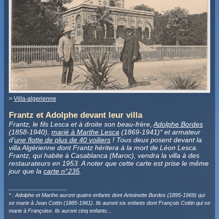
>
Villa-algerienne
Frantz et Adolphe devant leur villa
Frantz, le fils Lesca et à droite son beau-frère,
Adolphe Bordes
(1858-1940),
marié à Marthe Lesca
(1869-1941)* et armateur
d'
une flotte de plus de 40 voiliers
! Tous deux posent devant la
villa Algérienne dont Frantz héritera à la mort de Léon Lesca.
Frantz, qui habite à Casablanca (Maroc), vendra la villa à des
restaurateurs en 1953. A noter que cette carte est prise le même
jour que la
carte n°235
.
____________________
* : Adolphe et Marthe auront quatre enfants dont Antoinette Bordes (1895-1969) qui
se marie à Jean Cottin (1885-1961). Ils auront six enfants dont François Cottin qui se
marie à Françoise. Ils auront cinq enfants...