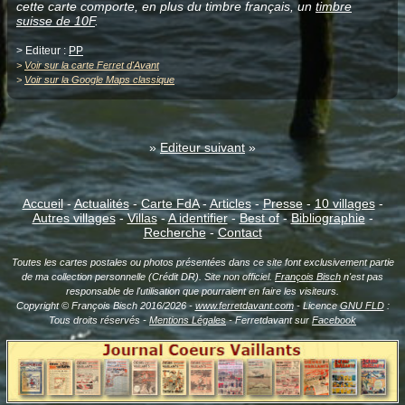
cette carte comporte, en plus du timbre français, un
timbre
suisse de 10F
.
> Editeur :
PP
>
Voir sur la carte Ferret d'Avant
>
Voir sur la Google Maps classique
»
Editeur suivant
»
Accueil
-
Actualités
-
Carte FdA
-
Articles
-
Presse
-
10 villages
-
Autres villages
-
Villas
-
A identifier
-
Best of
-
Bibliographie
-
Recherche
-
Contact
Toutes les cartes postales ou photos présentées dans ce site font exclusivement partie
de ma collection personnelle (Crédit DR). Site non officiel.
François Bisch
n'est pas
responsable de l'utilisation que pourraient en faire les visiteurs.
Copyright © François Bisch 2016/2026 -
www.ferretdavant.com
- Licence
GNU FLD
:
Tous droits réservés -
Mentions Légales
- Ferretdavant sur
Facebook