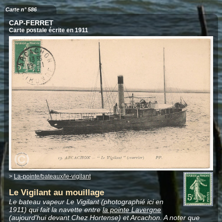
Carte n° 586
CAP-FERRET
Carte postale écrite en 1911
>
La-pointe/bateaux/le-vigilant
Le Vigilant au mouillage
Le bateau vapeur Le Vigilant (photographié ici en
1911) qui fait la navette entre
la pointe Lavergne
(aujourd'hui devant Chez Hortense) et Arcachon. A noter que