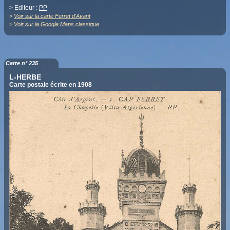
> Editeur :
PP
>
Voir sur la carte Ferret d'Avant
>
Voir sur la Google Maps classique
Carte n° 235
L-HERBE
Carte postale écrite en 1908