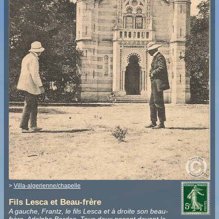
>
Villa-algerienne/chapelle
Fils Lesca et Beau-frère
A gauche, Frantz, le fils Lesca et à droite son beau-
frère, Adolphe Bordes. Tous deux posent devant la