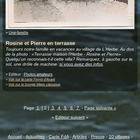
>
Une-famille
Rosine et Pierre en terrasse
Toujours notre famille en vacances au village de L'Herbe. Au dos
de la photo : «Terrasse maison l'Herbe - Rosine et Pierre»
Quelqu'un reconnais-t-il cette villa? Remarquez, à gauche sur le
sol, une drôle de machine.
si vous avez des infos
.
> Editeur :
Photos amateurs
>
Voir sur la carte Ferret d'Avant
>
Voir sur la Google Maps classique
Page
1
[ 2 ]
3
4
5
6
7
-
Page suivante »
»
Editeur suivant
»
Accueil
-
Actualités
-
Carte FdA
-
Articles
-
Presse
-
10 villages
-