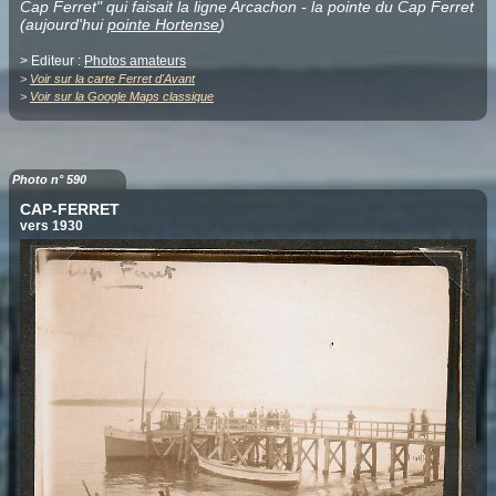
Cap Ferret" qui faisait la ligne Arcachon - la pointe du Cap Ferret
(aujourd'hui
pointe Hortense
)
> Editeur :
Photos amateurs
>
Voir sur la carte Ferret d'Avant
>
Voir sur la Google Maps classique
Photo n° 590
CAP-FERRET
vers 1930