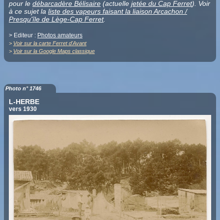
pour le
débarcadère Bélisaire
(actuelle
jetée du Cap Ferret
). Voir
à ce sujet la
liste des vapeurs faisant la liaison Arcachon /
Presqu'île de Lège-Cap Ferret
.
> Editeur :
Photos amateurs
>
Voir sur la carte Ferret d'Avant
>
Voir sur la Google Maps classique
Photo n° 1746
L-HERBE
vers 1930