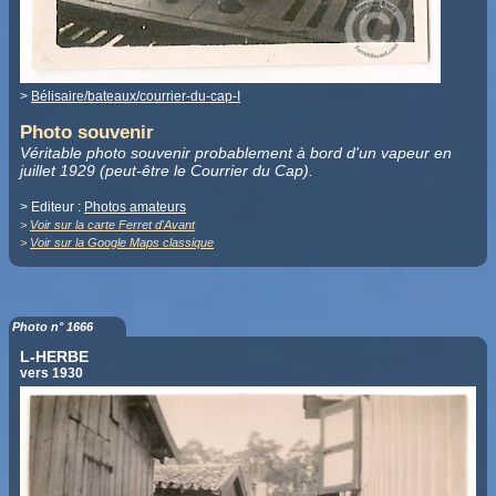
>
Bélisaire/bateaux/courrier-du-cap-I
Photo souvenir
Véritable photo souvenir probablement à bord d'un vapeur en
juillet 1929 (peut-être le Courrier du Cap).
> Editeur :
Photos amateurs
>
Voir sur la carte Ferret d'Avant
>
Voir sur la Google Maps classique
Photo n° 1666
L-HERBE
vers 1930