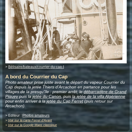
>
Bélisaire/bateaux/courrier-du-cap-I
A bord du Courrier du Cap
Photo amateur prise juste avant le départ du vapeur Courrier du
Cap depuis la jetée Thiers d'Arcachon en partance pour les
villages de la presqu'île : premier arrêt; le
débarcadère de Grand
Piquey
puis la
jetée du Canon
, puis
la jetée de la villa Algérienne
pour enfin arriver à la
jetée du Cap Ferret
(puis retour sur
Arcachon).
> Editeur :
Photos amateurs
>
Voir sur la carte Ferret d'Avant
>
Voir sur la Google Maps classique