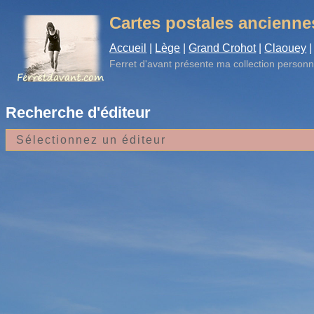
Cartes postales ancienne
Accueil
|
Lège
|
Grand Crohot
|
Claouey
|
Ferret d'avant
présente ma collection personn
Recherche d'éditeur