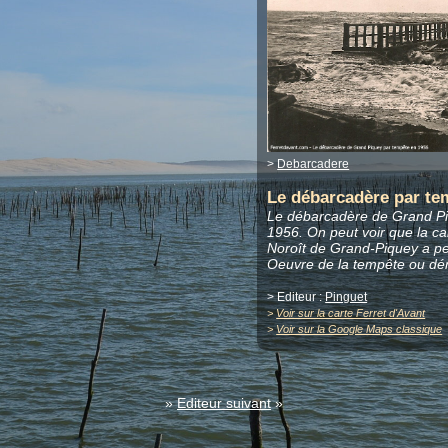
>
Debarcadere
Le débarcadère par te
Le débarcadère de Grand Pi
1956. On peut voir que la ca
Noroît de Grand-Piquey a pe
Oeuvre de la tempête ou dé
> Editeur :
Pinguet
>
Voir sur la carte Ferret d'Avant
>
Voir sur la Google Maps classique
»
Editeur suivant
»