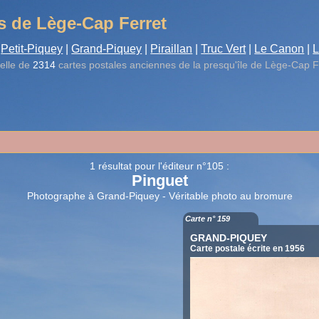
s de Lège-Cap Ferret
Petit-Piquey
|
Grand-Piquey
|
Piraillan
|
Truc Vert
|
Le Canon
|
L
elle de
2314
cartes postales anciennes de la presqu'île de Lège-Cap F
1 résultat pour l'éditeur n°105 :
Pinguet
Photographe à Grand-Piquey - Véritable photo au bromure
Carte n° 159
GRAND-PIQUEY
Carte postale écrite en 1956