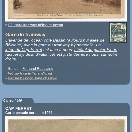
>
Bélisaire/tramway-bélisaire-océan
Gare du tramway
L'
avenue de l'océan
coté Bassin (aujourd'hui allée de
Bélisaire) avec la gare du tramway hippomobile. La
jetée du Cap-Ferret
est face à nous.
L'hôtel du panier Fleuri
(actuel syndicat d'initiative) est juste derrière nous, sur notre
droite.
> Editeur :
Fernand Roustaing
>
Voir sur la carte Ferret d'Avant
>
Voir sur la Google Maps classique
Carte n° 490
CAP-FERRET
Carte postale écrite en 1931