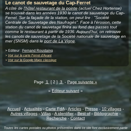
Le canot de sauvetage du Cap-Ferret
A côté de
l'hôtel restaurant de la pointe
(actuel Chez Hortense)
se trouvait dans les années 1930 le canot de sauvetage du Cap-
Ferret. Sur la façade de la station, on peut lire : "Société
Centrale de Sauvetage des Naufragés". Face à l'érosion, cette
station du canot de sauvetage finira au fond des passes tout
comme le restaurant à partir de 1936. Aujourd'hui, on retrouve
les canots de sauvetage de la Société nationale de sauvetage en
mer (SNSM) dans le
port de La Vigne
.
> Editeur :
Fernand Roustaing
>
Voir sur la carte Ferret d'Avant
>
Voir sur la Google Maps classique
Page
1
[ 2 ]
3
-
Page suivante »
»
Editeur suivant
»
Accueil
-
Actualités
-
Carte FdA
-
Articles
-
Presse
-
10 villages
-
Autres villages
-
Villas
-
A identifier
-
Best of
-
Bibliographie
-
Recherche
-
Contact
Toutes les cartes postales ou photos présentées dans ce site font exclusivement partie