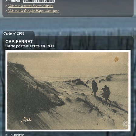
> Editeur :
Fernand Roustaing
>
Voir sur la carte Ferret d'Avant
>
Voir sur la Google Maps classique
Carte n° 1985
CAP-FERRET
Carte postale écrite en 1931
>
La-pointe