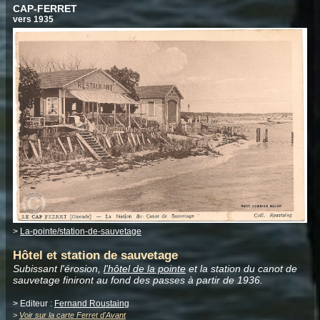
CAP-FERRET
vers 1935
>
La-pointe/station-de-sauvetage
Hôtel et station de sauvetage
Subissant l'érosion,
l'hôtel de la pointe
et la station du canot de
sauvetage finiront au fond des passes à partir de 1936.
> Editeur :
Fernand Roustaing
>
Voir sur la carte Ferret d'Avant