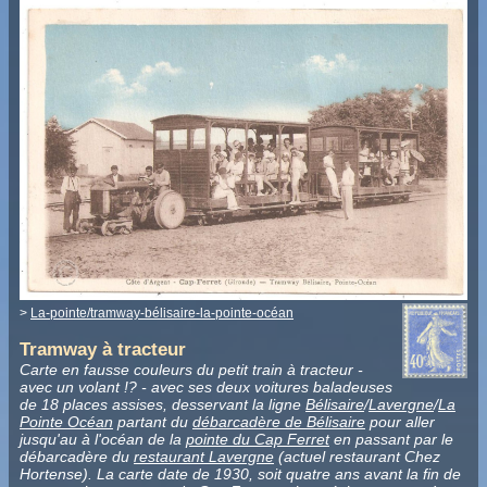
>
La-pointe/tramway-bélisaire-la-pointe-océan
Tramway à tracteur
Carte en fausse couleurs du petit train à tracteur -
avec un volant !? - avec ses deux voitures baladeuses
de 18 places assises, desservant la ligne
Bélisaire
/
Lavergne
/
La
Pointe Océan
partant du
débarcadère de Bélisaire
pour aller
jusqu'au à l'océan de la
pointe du Cap Ferret
en passant par le
débarcadère du
restaurant Lavergne
(actuel restaurant Chez
Hortense). La carte date de 1930, soit quatre ans avant la fin de