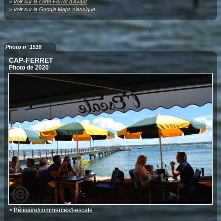
>
Voir sur la carte Ferret d'Avant
>
Voir sur la Google Maps classique
Photo n° 1516
CAP-FERRET
Photo de 2020
>
Bélisaire/commerces/l-escale