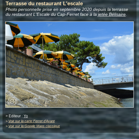
Terrasse du restaurant L'escale
Photo personnelle prise en septembre 2020 depuis la terrasse
du restaurant L'Escale du Cap-Ferret face à la
jetée Bélisaire
.
> Editeur :
Yo
>
Voir sur la carte Ferret d'Avant
>
Voir sur la Google Maps classique