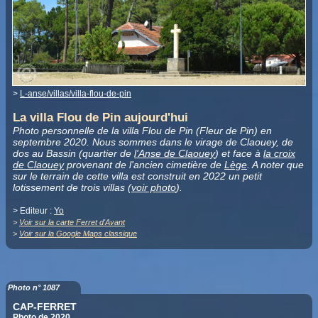
>
L-anse/villas/villa-flou-de-pin
La villa Flou de Pin aujourd'hui
Photo personnelle de la villa Flou de Pin (Fleur de Pin) en
septembre 2020. Nous sommes dans le virage de Claouey, de
dos au Bassin (quartier de
l'Anse de Claouey
) et face à
la croix
de Claouey
provenant de l'ancien cimetière de
Lège
. A noter que
sur le terrain de cette villa est construit en 2022 un petit
lotissement de trois villas (
voir photo
).
> Editeur :
Yo
>
Voir sur la carte Ferret d'Avant
>
Voir sur la Google Maps classique
Photo n° 1087
CAP-FERRET
Photo de 2020