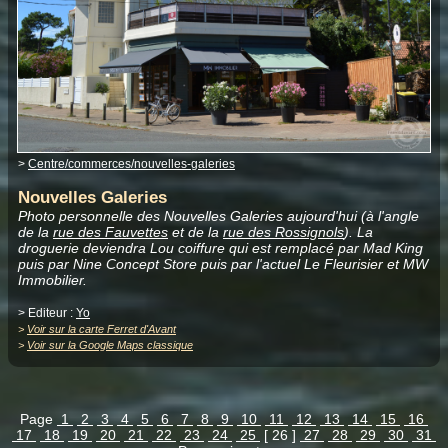
>
Centre/commerces/nouvelles-galeries
Nouvelles Galeries
Photo personnelle des Nouvelles Galeries aujourd'hui (à l'angle
de la
rue des Fauvettes
et de la
rue des Rossignols
). La
droguerie deviendra Lou coiffure qui est remplacé par Mad King
puis par Nine Concept Store puis par l'actuel Le Fleurisier et MW
Immobilier.
> Editeur :
Yo
>
Voir sur la carte Ferret d'Avant
>
Voir sur la Google Maps classique
Page
1
2
3
4
5
6
7
8
9
10
11
12
13
14
15
16
17
18
19
20
21
22
23
24
25
[ 26 ]
27
28
29
30
31