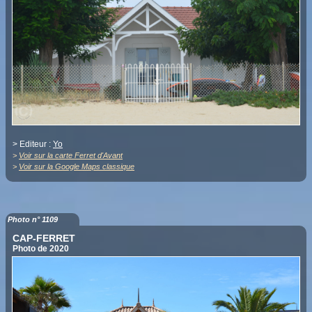
> Editeur :
Yo
>
Voir sur la carte Ferret d'Avant
>
Voir sur la Google Maps classique
Photo n° 1109
CAP-FERRET
Photo de 2020