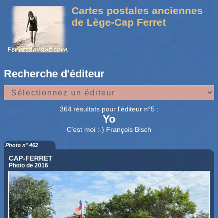
Cartes postales anciennes
de Lège-Cap Ferret
Recherche d'éditeur
364 résultats pour l'éditeur n°5 :
Yo
C'est moi :-) François Bisch
Photo n° 462
CAP-FERRET
Photo de 2016