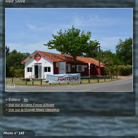
Red Store :
> Editeur :
Yo
>
Voir sur la carte Ferret d'Avant
>
Voir sur la Google Maps classique
Photo n° 143