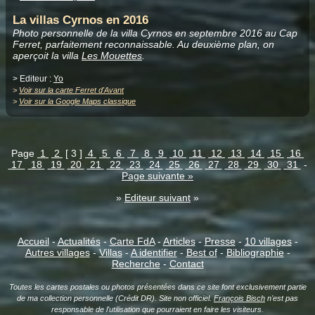
La villas Cyrnos en 2016
Photo personnelle de la villa Cyrnos en septembre 2016 au Cap
Ferret, parfaitement reconnaissable. Au deuxième plan, on
aperçoit la villa
Les Mouettes
.
> Editeur :
Yo
>
Voir sur la carte Ferret d'Avant
>
Voir sur la Google Maps classique
Page
1
2
[ 3 ]
4
5
6
7
8
9
10
11
12
13
14
15
16
17
18
19
20
21
22
23
24
25
26
27
28
29
30
31
-
Page suivante »
»
Editeur suivant
»
Accueil
-
Actualités
-
Carte FdA
-
Articles
-
Presse
-
10 villages
-
Autres villages
-
Villas
-
A identifier
-
Best of
-
Bibliographie
-
Recherche
-
Contact
Toutes les cartes postales ou photos présentées dans ce site font exclusivement partie
de ma collection personnelle (Crédit DR). Site non officiel.
François Bisch
n'est pas
responsable de l'utilisation que pourraient en faire les visiteurs.