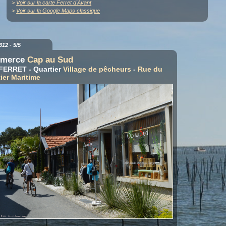
>
Voir sur la carte Ferret d'Avant
>
Voir sur la Google Maps classique
312 - 5/5
merce
Cap au Sud
FERRET - Quartier
Village de pêcheurs
-
Rue du
ier Maritime