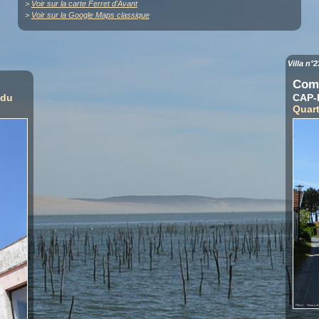
>
Voir sur la carte Ferret d'Avant
>
Voir sur la Google Maps classique
Villa n°2
Com
 du
CAP-
Quart