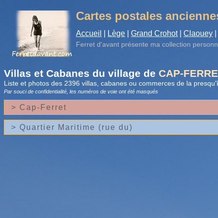
Cartes postales ancienne
Accueil
|
Lège
|
Grand Crohot
|
Claouey
|
Ferret d'avant
présente ma collection personn
Villas et Cabanes du village de
CAP-FERRE
Liste et photos des 2396 villas, cabanes ou commerces de la presqu'î
Par souci de confidentialité, les numéros de voie
ont été masqués