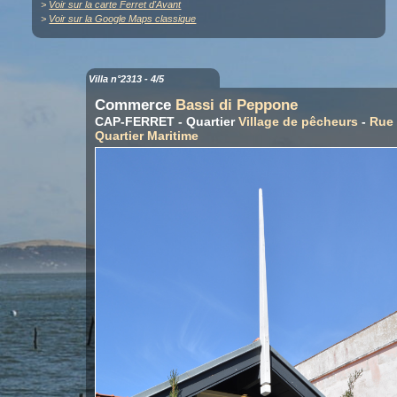
>
Voir sur la carte Ferret d'Avant
>
Voir sur la Google Maps classique
Villa n°2313 - 4/5
Commerce
Bassi di Peppone
CAP-FERRET - Quartier
Village de pêcheurs
-
Rue
Quartier Maritime