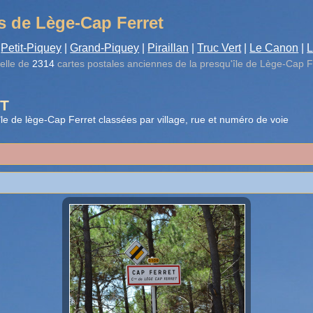
s de Lège-Cap Ferret
Petit-Piquey
|
Grand-Piquey
|
Piraillan
|
Truc Vert
|
Le Canon
|
L
elle de
2314
cartes postales anciennes de la presqu'île de Lège-Cap F
T
le de lège-Cap Ferret classées par village, rue et numéro de voie