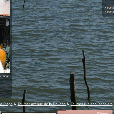
>
Voir s
>
Voir 
téphane
la Plage
↳
Tourner avenue de la Douane
↳
Tourner rue des Pionniers