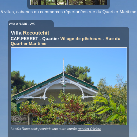
5 villas, cabanes ou commerces répertoriées rue du Quartier Maritime
Villa n°1580 - 2/5
Villa
Recoutchit
CAP-FERRET - Quartier
Village de pêcheurs
-
Rue du
Quartier Maritime
La villa Recoutchit possède une autre entrée
rue des Oliviers