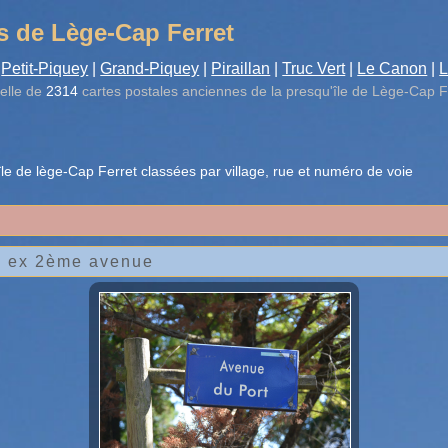
s de Lège-Cap Ferret
Petit-Piquey
|
Grand-Piquey
|
Piraillan
|
Truc Vert
|
Le Canon
|
L
elle de
2314
cartes postales anciennes de la presqu'île de Lège-Cap F
le de lège-Cap Ferret classées par village, rue et numéro de voie