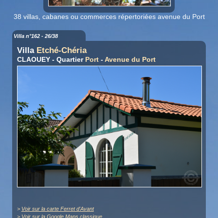
38 villas, cabanes ou commerces répertoriées avenue du Port
Villa n°162 - 26/38
Villa
Etché-Chéria
CLAOUEY - Quartier
Port
-
Avenue du Port
>
Voir sur la carte Ferret d'Avant
>
Voir sur la Google Maps classique