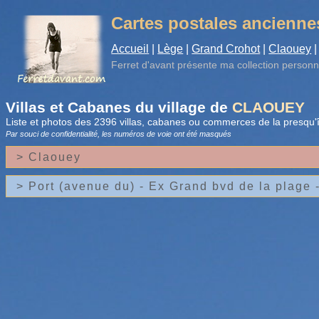
Cartes postales ancienne
Accueil
|
Lège
|
Grand Crohot
|
Claouey
|
Ferret d'avant
présente ma collection personn
Villas et Cabanes du village de
CLAOUEY
Liste et photos des 2396 villas, cabanes ou commerces de la presqu'î
Par souci de confidentialité, les numéros de voie
ont été masqués