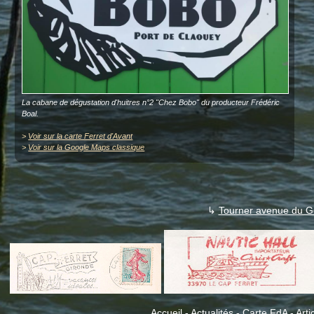
La cabane de dégustation d'huitres n°2 "Chez Bobo" du producteur Frédéric
Boal.
>
Voir sur la carte Ferret d'Avant
>
Voir sur la Google Maps classique
↳
Tourner avenue du G
Accueil
-
Actualités
-
Carte FdA
-
Arti