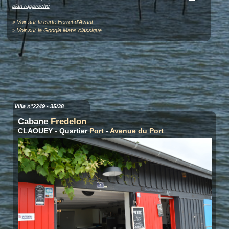
plan rapproché
>
Voir sur la carte Ferret d'Avant
>
Voir sur la Google Maps classique
Villa n°2249 - 35/38
Cabane
Fredelon
CLAOUEY - Quartier
Port
-
Avenue du Port