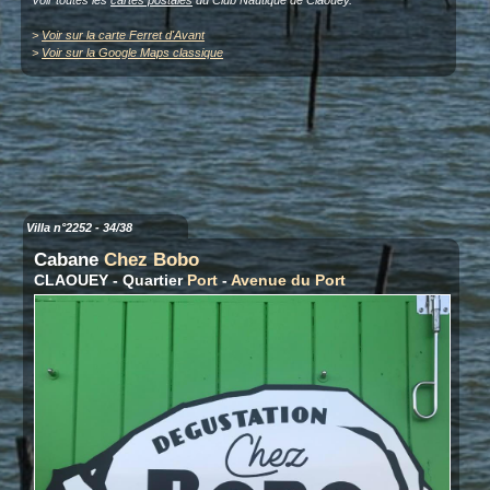
>
Voir sur la carte Ferret d'Avant
>
Voir sur la Google Maps classique
Villa n°2252 - 34/38
Cabane
Chez Bobo
CLAOUEY - Quartier
Port
-
Avenue du Port