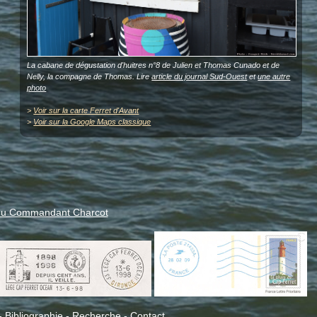
La cabane de dégustation d'huitres n°8 de Julien et Thomas Cunado et de
Nelly, la compagne de Thomas. Lire
article du journal Sud-Ouest
et
une autre
photo
>
Voir sur la carte Ferret d'Avant
>
Voir sur la Google Maps classique
du Commandant Charcot
-
Bibliographie
-
Recherche
-
Contact