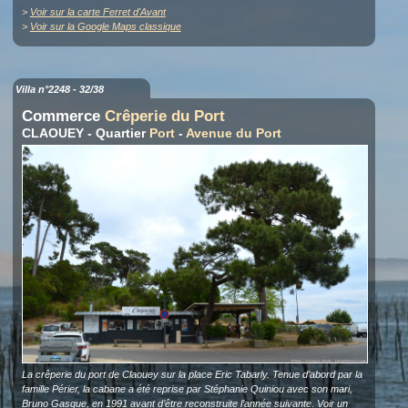
>
Voir sur la carte Ferret d'Avant
>
Voir sur la Google Maps classique
Villa n°2248 - 32/38
Commerce
Crêperie du Port
CLAOUEY - Quartier
Port
-
Avenue du Port
La crêperie du port de Claouey sur la place Eric Tabarly. Tenue d’abord par la
famille Périer, la cabane a été reprise par Stéphanie Quiniou avec son mari,
Bruno Gasque, en 1991 avant d’être reconstruite l’année suivante. Voir
un