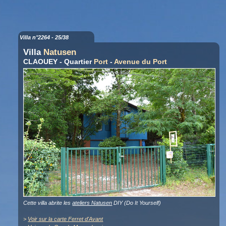
Villa n°2264 - 25/38
Villa
Natusen
CLAOUEY - Quartier
Port
-
Avenue du Port
Cette villa abrite les
ateliers Natusen
DIY (Do It Yourself)
>
Voir sur la carte Ferret d'Avant