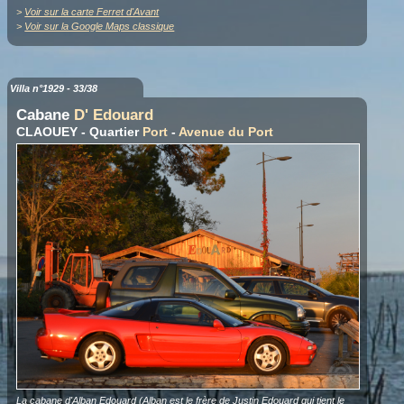
>
Voir sur la carte Ferret d'Avant
>
Voir sur la Google Maps classique
Villa n°1929 - 33/38
Cabane
D' Edouard
CLAOUEY - Quartier
Port
-
Avenue du Port
La cabane d'Alban Edouard (Alban est le frère de Justin Edouard qui tient le