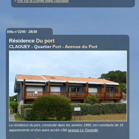
>
Voir sur la Google Maps classique
Villa n°2245 - 28/38
Résidence
Du port
CLAOUEY - Quartier
Port
-
Avenue du Port
La résidence du port, construite dans les années 1990, est constituée de 16
appartements et d'un autre accès côté
avenue Le Toumelin