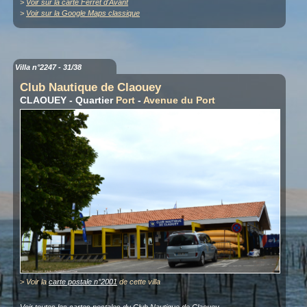
>
Voir sur la carte Ferret d'Avant
>
Voir sur la Google Maps classique
Villa n°2247 - 31/38
Club Nautique de Claouey
CLAOUEY - Quartier
Port
-
Avenue du Port
> Voir la
carte postale n°2001
de cette villa
Voir toutes les
cartes postales
du Club Nautique de Claouey.