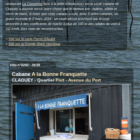
restaurant
La Caouenne
face à la jetée d'Andernos) est la seule cabane de
Claouey a pouvoir servir autre chose que le fameux trio : huitres, pâtée et
verre de blanc. A noter que cette cabane a subi, avec 5 autre cabanes, un
grave incendie le 2 mars 2018 : un court-circuit provoqué par la crue
associée à des coefficients de marée à plus de 100 et des rafales de vent à
111 km/h. Des mois de reconstruction...
>
Voir sur la carte Ferret d'Avant
>
Voir sur la Google Maps classique
Villa n°2250 - 36/38
Cabane
A la Bonne Franquette
CLAOUEY - Quartier
Port
-
Avenue du Port