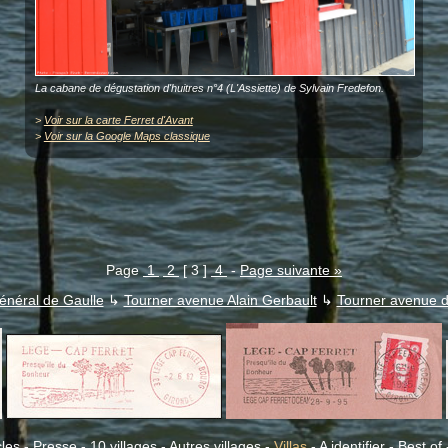
La cabane de dégustation d'huitres n°4 (L'Assiette) de Sylvain Fredefon.
>
Voir sur la carte Ferret d'Avant
>
Voir sur la Google Maps classique
Page
1
2
[ 3 ]
4
-
Page suivante »
énéral de Gaulle
↳
Tourner avenue Alain Gerbault
↳
Tourner avenue 
cles
-
Presse
-
10 villages
-
Autres villages
-
Villas
-
A identifier
-
Best of