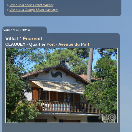
>
Voir sur la carte Ferret d'Avant
>
Voir sur la Google Maps classique
Villa n°126 - 30/38
Villa
L' Écureuil
CLAOUEY - Quartier
Port
-
Avenue du Port