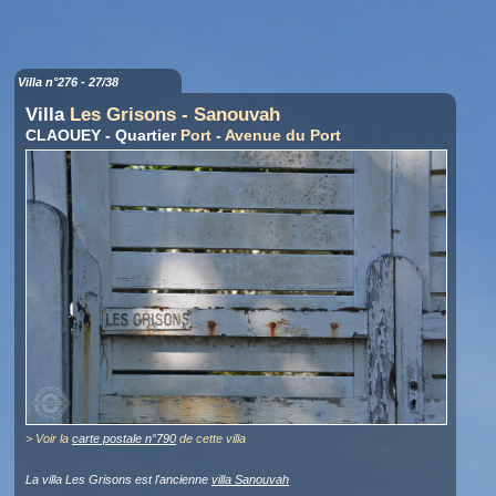
Villa n°276 - 27/38
Villa
Les Grisons - Sanouvah
CLAOUEY - Quartier
Port
-
Avenue du Port
> Voir la
carte postale n°790
de cette villa
La villa Les Grisons est l'ancienne
villa Sanouvah