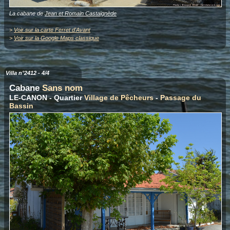
La cabane de
Jean et Romain Castaignède
>
Voir sur la carte Ferret d'Avant
>
Voir sur la Google Maps classique
Villa n°2412 - 4/4
Cabane
Sans nom
LE-CANON - Quartier
Village de Pêcheurs
-
Passage du
Bassin