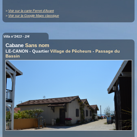
>
Voir sur la carte Ferret d'Avant
>
Voir sur la Google Maps classique
Villa n°2413 - 2/4
Cabane
Sans nom
LE-CANON - Quartier
Village de Pêcheurs
-
Passage du
Bassin