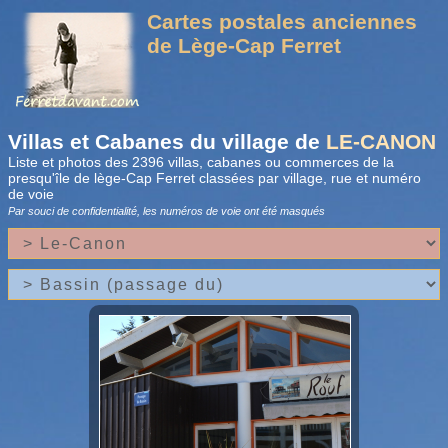
Cartes postales anciennes
de Lège-Cap Ferret
Villas et Cabanes du village de
LE-CANON
Liste et photos des 2396 villas, cabanes ou commerces de la
presqu'île de lège-Cap Ferret classées par village, rue et numéro
de voie
Par souci de confidentialité, les numéros de voie
ont été masqués