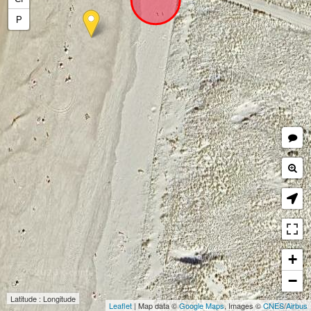
P
+
−
Latitude : Longitude
Leaflet
| Map data ©
Google Maps
, Images ©
CNES
/
Airbus