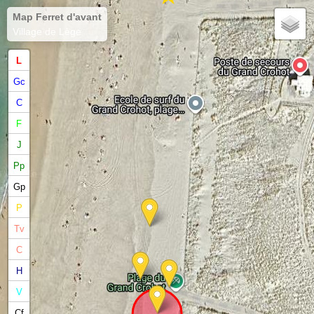
Map Ferret d'avant
Village de Lège
L
Gc
C
F
J
Pp
Gp
P
Tv
C
H
V
Cf