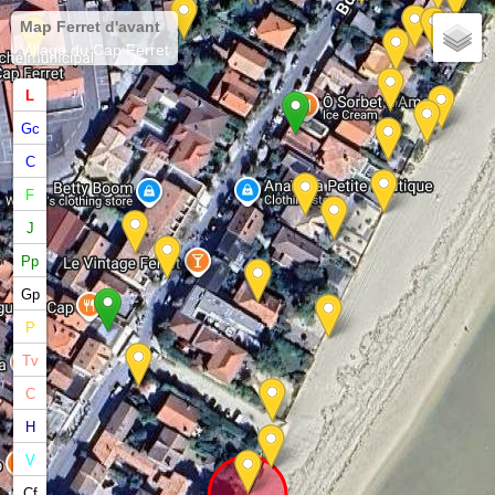
Map Ferret d'avant
Village du Cap Ferret
L
Gc
C
F
J
Pp
Gp
P
Tv
C
H
V
Cf