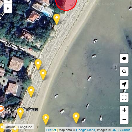
P
+
−
Latitude : Longitude
Leaflet
| Map data ©
Google Maps
, Images ©
CNES
/
Airbus