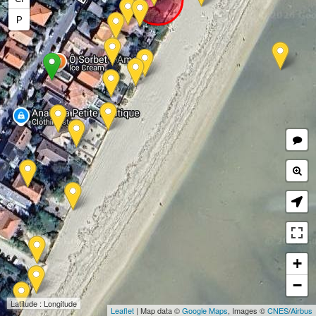
P
+
−
Latitude : Longitude
Leaflet
| Map data ©
Google Maps
, Images ©
CNES
/
Airbus