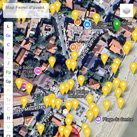
Map Ferret d'avant
Village du Cap Ferret
L
Gc
C
F
J
Pp
Gp
P
Tv
C
H
V
Cf