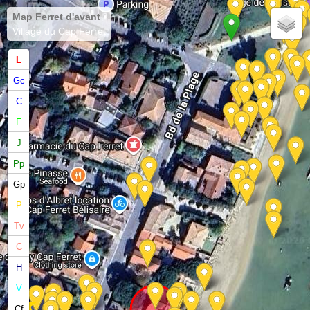
Map Ferret d'avant
Village du Cap Ferret
L
Gc
C
F
J
Pp
Gp
P
Tv
C
H
V
★
Cf