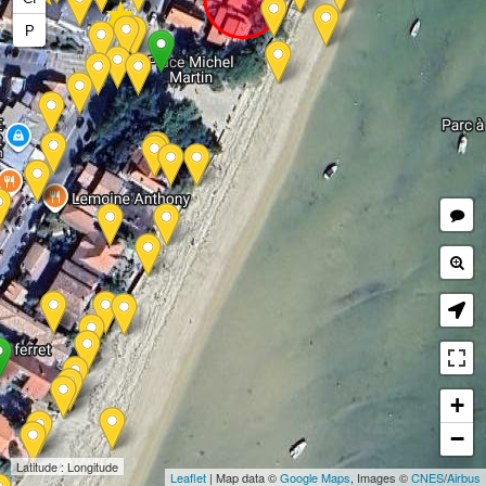
★
★
P
+
−
Latitude : Longitude
Leaflet
| Map data ©
Google Maps
, Images ©
CNES
/
Airbus