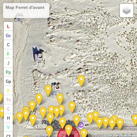
Map Ferret d'avant
Village du Cap Ferret
L
Gc
C
F
J
Pp
Gp
P
Tv
C
H
V
Cf