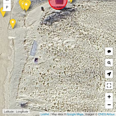
P
+
−
Latitude : Longitude
Leaflet
| Map data ©
Google Maps
, Images ©
CNES
/
Airbus