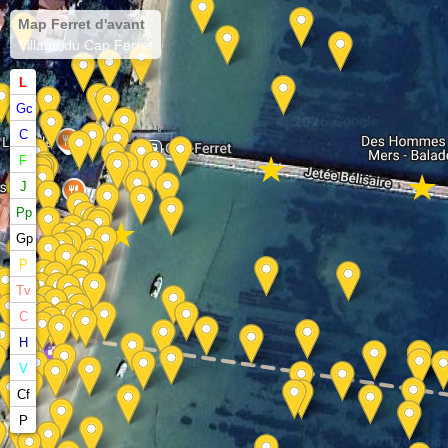
Map Ferret d'avant
Village du Cap Ferret
L
Gc
C
★
F
★
J
Pp
★
Gp
P
Tv
C
H
V
Cf
P