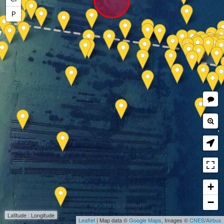
P
+
−
Latitude : Longitude
Leaflet
| Map data ©
Google Maps
, Images ©
CNES
/
Airbus