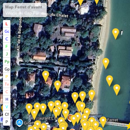
Map Ferret d'avant
Village du Cap Ferret
L
Gc
C
F
J
Pp
Gp
P
Tv
C
H
V
Cf
P