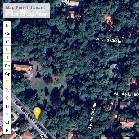
Map Ferret d'avant
Village du Cap Ferret
L
Gc
C
F
J
Pp
Gp
P
Tv
C
H
V
Cf
P