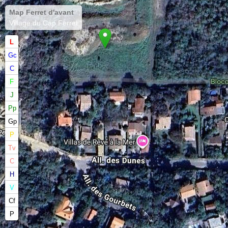
Map Ferret d'avant
Village du Cap Ferret
L
Gc
C
F
J
Pp
Gp
P
Tv
C
H
V
Cf
P