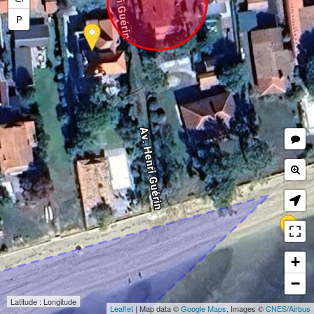
P
+
−
Latitude : Longitude
Leaflet
| Map data ©
Google Maps
, Images ©
CNES
/
Airbus