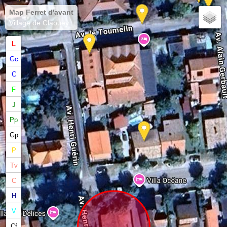
Map Ferret d'avant
Village de Claouey
L
Gc
C
F
J
Pp
Gp
P
Tv
C
H
V
Cf