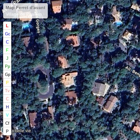
Map Ferret d'avant
Village de Piraillan
L
Gc
C
F
J
Pp
Gp
P
Tv
C
H
V
Cf
P