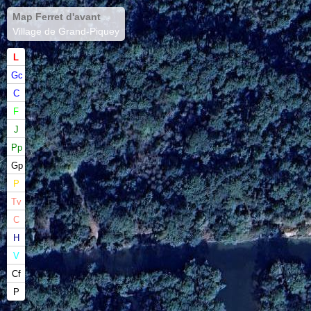
Map Ferret d'avant
Village de Grand-Piquey
L
Gc
C
F
J
Pp
Gp
P
Tv
C
H
V
Cf
P