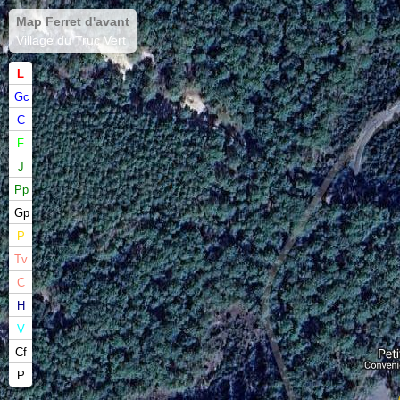
Map Ferret d'avant
Village du Truc Vert
L
Gc
C
F
J
Pp
Gp
P
Tv
C
H
V
Cf
P