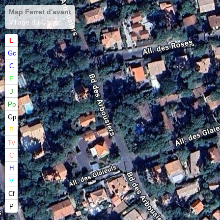
Map Ferret d'avant
Village du Canon
L
Gc
C
F
J
Pp
Gp
P
Tv
C
H
V
Cf
P