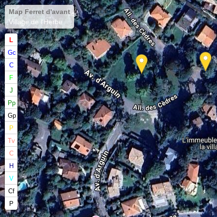
Map Ferret d'avant
Village de l'Herbe
L
Gc
C
F
J
Pp
Gp
P
Tv
C
H
V
Cf
P