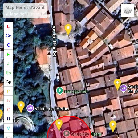
Map Ferret d'avant
Village de l'Herbe
L
Gc
C
F
J
Pp
Gp
P
Tv
C
H
V
Cf