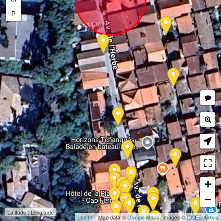
P
+
−
Latitude : Longitude
Leaflet
| Map data ©
Google Maps
, Images ©
CNES
/
Airbus