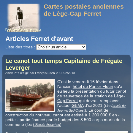
Cartes postales anciennes
de Lège-Cap Ferret
Articles Ferret d'avant
Liste des titres :
Le canot tout temps Capitaine de Frégate
Leverger
Article n°7 rédigé par François Bisch le 19/02/2018
C'est le vendredi 16 février dans
l'ancien
hôtel du Panier Fleuri
qu'a
eu lieu la présentation du futur canot
de sauvetage de la
station de Lège-
Cap Ferret
qui devrait remplacer
l'actuel
GEMA
d'ici 2021 (
Lire l'
article du
). Le coût de
Journal Sud-Ouest
construction du nouveau canot est estimé à 1 200 000 € en -
petite - partie financé par le budget des 3 500 corps morts de la
commune (
).
Lire
L'Escale Arcachon