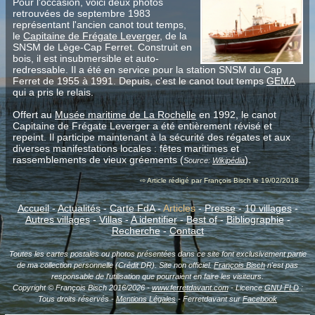
Pour l'occasion, voici deux photos
retrouvées de septembre 1983
représentant l'ancien canot tout temps,
le
Capitaine de Frégate Leverger
, de la
SNSM de Lège-Cap Ferret. Construit en
bois, il est insubmersible et auto-
redressable. Il a été en service pour la station SNSM du Cap
Ferret de 1955 à 1991. Depuis, c'est le canot tout temps
GEMA
qui a pris le relais.
Offert au
Musée maritime de La Rochelle
en 1992, le canot
Capitaine de Frégate Leverger a été entièrement révisé et
repeint. Il participe maintenant à la sécurité des régates et aux
diverses manifestations locales : fêtes maritimes et
rassemblements de vieux gréements (
).
Source:
Wikipédia
⇨ Article rédigé par François Bisch le 19/02/2018
Accueil
-
Actualités
-
Carte FdA
-
Articles
-
Presse
-
10 villages
-
Autres villages
-
Villas
-
A identifier
-
Best of
-
Bibliographie
-
Recherche
-
Contact
Toutes les cartes postales ou photos présentées dans ce site font exclusivement partie
de ma collection personnelle (Crédit DR). Site non officiel.
François Bisch
n'est pas
responsable de l'utilisation que pourraient en faire les visiteurs.
Copyright © François Bisch 2016/2026 -
www.ferretdavant.com
- Licence
GNU FLD
:
Tous droits réservés -
Mentions Légales
- Ferretdavant sur
Facebook