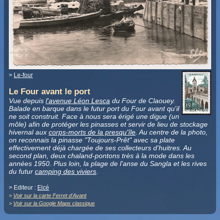
>
Le-four
Le Four avant le port
Vue depuis
l'avenue Léon Lesca
du Four de Claouey.
Balade en barque dans le futur port du Four avant qu'il
ne soit construit. Face à nous sera érigé une digue (un
môle) afin de protéger les pinasses et servir de lieu de stockage
hivernal aux
corps-morts de la presqu'île
. Au centre de la photo,
on reconnais la pinasse "Toujours-Prêt" avec sa plate
effectivement déjà chargée de ses collecteurs d'huitres. Au
second plan, deux chaland-pontons très à la mode dans les
années 1950. Plus loin, la plage de l'anse du Sangla et les rives
du futur
camping des viviers
.
> Editeur :
Elcé
>
Voir sur la carte Ferret d'Avant
>
Voir sur la Google Maps classique