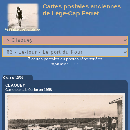
Cartes postales anciennes
de Lège-Cap Ferret
7 cartes postales ou photos répertorièes
Tri par date :
↓
/
↑
Carte n° 1584
CLAOUEY
Carte postale écrite en 1958