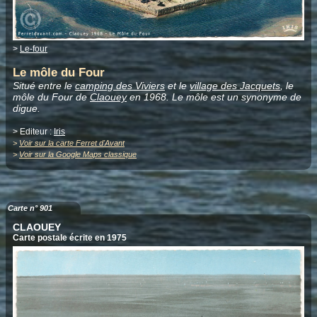
>
Le-four
Le môle du Four
Situé entre le
camping des Viviers
et le
village des Jacquets
, le
môle du Four de
Claouey
en 1968. Le môle est un synonyme de
digue.
> Editeur :
Iris
>
Voir sur la carte Ferret d'Avant
>
Voir sur la Google Maps classique
Carte n° 901
CLAOUEY
Carte postale écrite en 1975