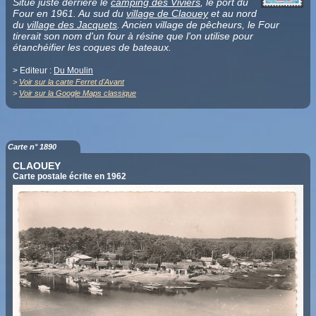
Situé juste derrière le
camping des Viviers
, le port du
Four en 1961. Au sud du
village de Claouey
et au nord
du
village des Jacquets
. Ancien village de pêcheurs, le Four
tirerait son nom d'un four à résine que l'on utilise pour
étanchéifier les coques de bateaux.
> Editeur :
Du Moulin
>
Voir sur la carte Ferret d'Avant
>
Voir sur la Google Maps classique
Carte n° 1890
CLAOUEY
Carte postale écrite en 1962