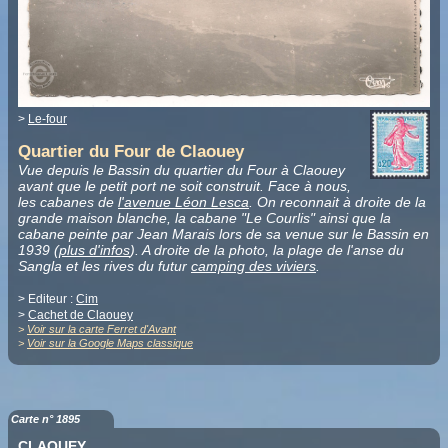
>
Le-four
Quartier du Four de Claouey
Vue depuis le Bassin du quartier du Four à Claouey
avant que le petit port ne soit construit. Face à nous,
les cabanes de
l'avenue Léon Lesca
. On reconnait à droite de la
grande maison blanche, la cabane "Le Courlis" ainsi que la
cabane peinte par Jean Marais lors de sa venue sur le Bassin en
1939 (
plus d'infos
). A droite de la photo, la plage de l'anse du
Sangla et les rives du futur
camping des viviers
.
> Editeur :
Cim
>
Cachet de Claouey
>
Voir sur la carte Ferret d'Avant
>
Voir sur la Google Maps classique
Carte n° 1895
CLAOUEY