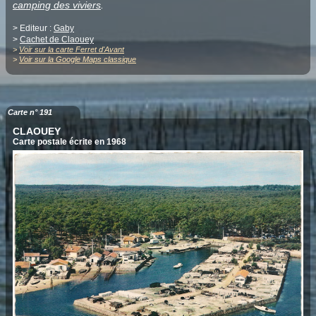
camping des viviers
.
> Editeur :
Gaby
>
Cachet de Claouey
>
Voir sur la carte Ferret d'Avant
>
Voir sur la Google Maps classique
Carte n° 191
CLAOUEY
Carte postale écrite en 1968