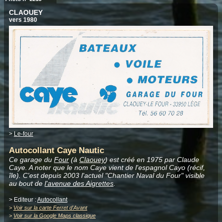
CLAOUEY
vers 1980
>
Le-four
Autocollant Caye Nautic
Ce garage du
Four
(à
Claouey
) est créé en 1975 par Claude
Caye
. A noter que le nom Caye vient de l'espagnol Cayo (récif,
île). C'est depuis 2003 l'actuel
"Chantier Naval du Four" visible
au bout de
l'avenue des Aigrettes
.
> Editeur :
Autocollant
>
Voir sur la carte Ferret d'Avant
>
Voir sur la Google Maps classique