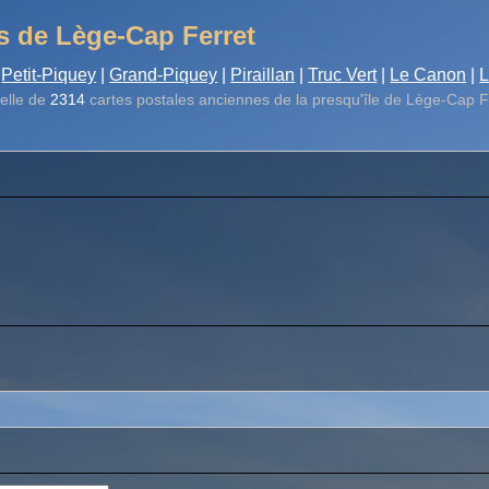
s de Lège-Cap Ferret
Petit-Piquey
|
Grand-Piquey
|
Piraillan
|
Truc Vert
|
Le Canon
|
L
elle de
2314
cartes postales anciennes de la presqu'île de Lège-Cap F