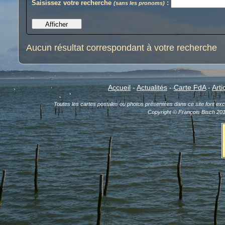
Saisissez votre recherche
:
(sans les pronoms)
Aucun résultat correspondant à votre recherche
Accueil
-
Actualités
-
Carte FdA
-
Arti
Toutes les cartes postales ou photos présentées dans ce site font exclu
Copyright © François Bisch 20