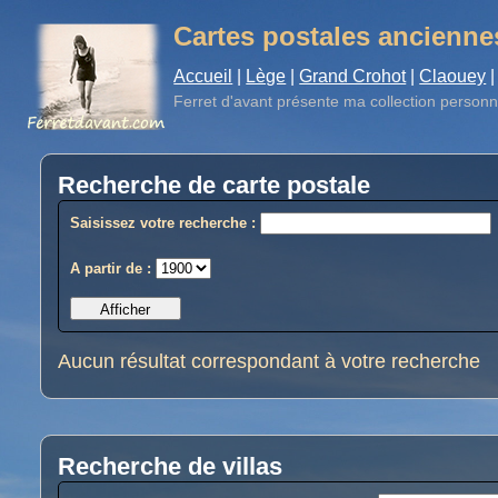
Cartes postales ancienne
Accueil
|
Lège
|
Grand Crohot
|
Claouey
|
Ferret d'avant
présente ma collection personn
Recherche de carte postale
Saisissez votre recherche :
A partir de :
Aucun résultat correspondant à votre recherche
Recherche de villas