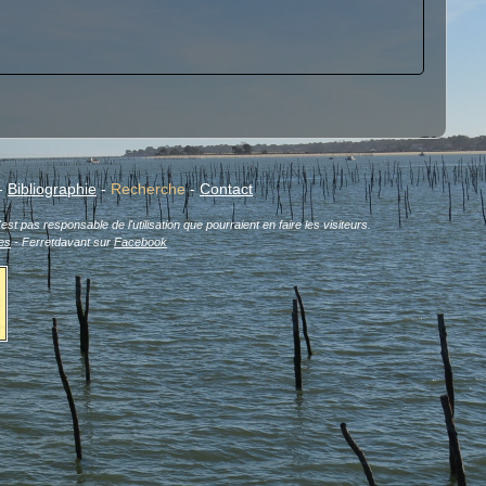
-
Bibliographie
-
Recherche
-
Contact
est pas responsable de l'utilisation que pourraient en faire les visiteurs.
es
- Ferretdavant sur
Facebook