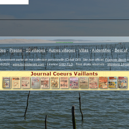
Ouverture popup basique
cles
-
Presse
-
10 villages
-
Autres villages
-
Villas
-
A identifier
-
Best of
sivement partie de ma collection personnelle (Crédit DR). Site non officiel.
François Bisch
n'
16/2026 -
www.ferretdavant.com
- Licence
GNU FLD
: Tous droits réservés -
Mentions Légal