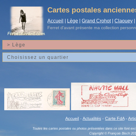
Cartes postales ancienne
Accueil
|
Lège
|
Grand Crohot
|
Claouey
|
Ferret d'avant
présente ma collection personn
Accueil
-
Actualités
-
Carte FdA
-
Arti
Toutes les cartes postales ou photos présentées dans ce site font exclu
Copyright © François Bisch 20