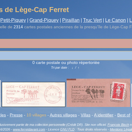
s de Lège-Cap Ferret
Petit-Piquey
|
Grand-Piquey
|
Piraillan
|
Truc Vert
|
Le Canon
|
L
elle de
2314
cartes postales anciennes de la presqu'île de Lège-Cap F
0 carte postale ou photo répertorièe
Tri par date :
↓
/
↑
cles
-
Presse
-
10 villages
-
Autres villages
-
Villas
-
A identifier
-
Best of
sivement partie de ma collection personnelle (Crédit DR). Site non officiel.
François Bisch
n'
16/2026 -
www.ferretdavant.com
- Licence
GNU FLD
: Tous droits réservés -
Mentions Légal