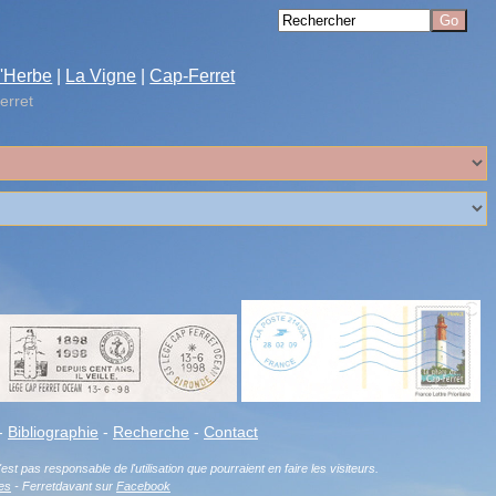
'Herbe
|
La Vigne
|
Cap-Ferret
erret
-
Bibliographie
-
Recherche
-
Contact
est pas responsable de l'utilisation que pourraient en faire les visiteurs.
es
- Ferretdavant sur
Facebook