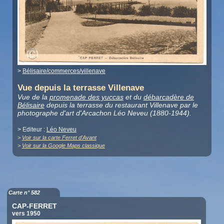
>
Bélisaire/commerces/villenave
Vue depuis la terrasse Villenave
Vue de la
promenade des yuccas
et du
débarcadère de
Bélisaire
depuis la terrasse du restaurant Villenave par le
photographe d'art d'Arcachon Léo Neveu (1880-1944).
> Editeur :
Léo Neveu
>
Voir sur la carte Ferret d'Avant
>
Voir sur la Google Maps classique
Carte n° 582
CAP-FERRET
vers 1950