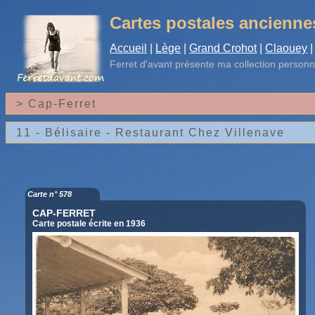
Cartes postales ancienne
Accueil
|
Lège
|
Grand Crohot
|
Claouey
|
Ferret d'avant
présente ma collection personn
Carte n° 578
CAP-FERRET
Carte postale écrite en 1936