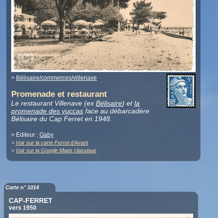
>
Bélisaire/commerces/villenave
Promenade et restaurant
Le restaurant Villenave (ex
Bélisaire
) et
la
promenade des yuccas
face au débarcadère
Bélisaire du Cap Ferret en 1948.
> Editeur :
Gaby
>
Voir sur la carte Ferret d'Avant
>
Voir sur la Google Maps classique
Carte n° 1014
CAP-FERRET
vers 1950