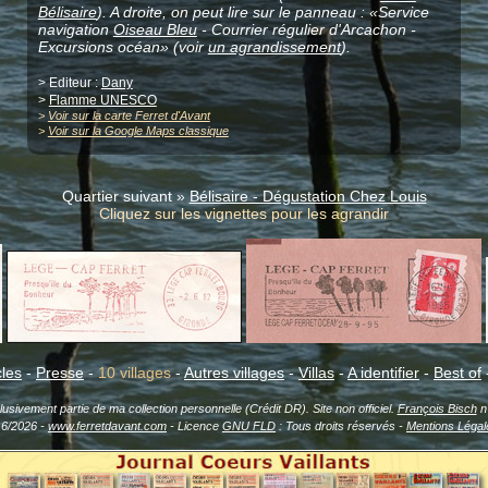
Bélisaire
). A droite, on peut lire sur le panneau : «Service
navigation
Oiseau Bleu
- Courrier régulier d'Arcachon -
Excursions océan» (voir
un agrandissement
).
> Editeur :
Dany
>
Flamme UNESCO
>
Voir sur la carte Ferret d'Avant
>
Voir sur la Google Maps classique
Quartier suivant »
Bélisaire - Dégustation Chez Louis
Cliquez sur les vignettes pour les agrandir
cles
-
Presse
-
10 villages
-
Autres villages
-
Villas
-
A identifier
-
Best of
sivement partie de ma collection personnelle (Crédit DR). Site non officiel.
François Bisch
n'
16/2026 -
www.ferretdavant.com
- Licence
GNU FLD
: Tous droits réservés -
Mentions Légal