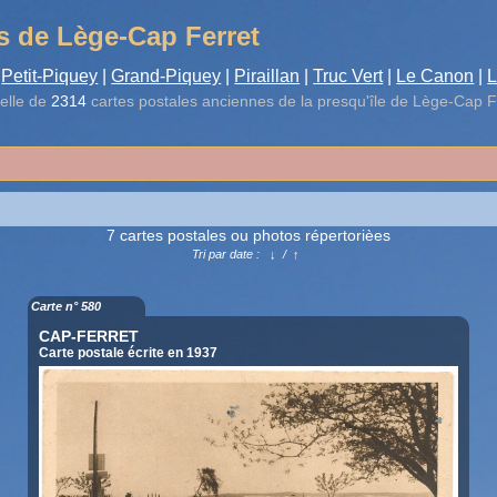
s de Lège-Cap Ferret
Petit-Piquey
|
Grand-Piquey
|
Piraillan
|
Truc Vert
|
Le Canon
|
L
elle de
2314
cartes postales anciennes de la presqu'île de Lège-Cap F
7 cartes postales ou photos répertorièes
Tri par date :
↓
/
↑
Carte n° 580
CAP-FERRET
Carte postale écrite en 1937