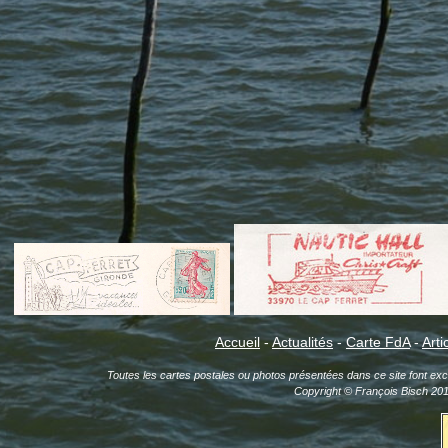
Accueil
-
Actualités
-
Carte FdA
-
Arti
Toutes les cartes postales ou photos présentées dans ce site font exclu
Copyright © François Bisch 20