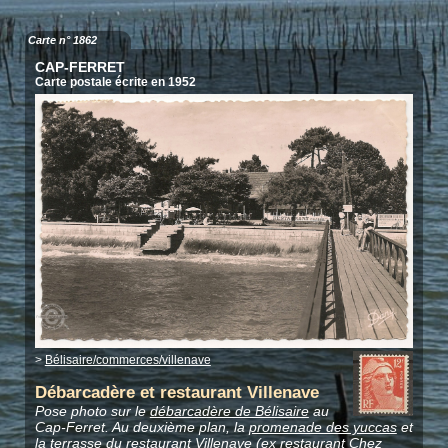
Carte n° 1862
CAP-FERRET
Carte postale écrite en 1952
>
Bélisaire/commerces/villenave
Débarcadère et restaurant Villenave
Pose photo sur le
débarcadère de Bélisaire
au
Cap-Ferret. Au deuxième plan, la
promenade des yuccas
et
la terrasse du restaurant Villenave (ex restaurant
Chez