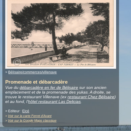
>
Bélisaire/commerces/villenave
Promenade et débarcadère
Vue du
débarcadère en fer de Bélisaire
sur son ancien
emplacement et de la promenade des yukas. A droite, se
trouve le restaurant Villenave (ex
restaurant Chez Bélisaire
)
et au fond, l'
hôtel restaurant Las Delicias
.
> Editeur :
Elcé
>
Voir sur la carte Ferret d'Avant
>
Voir sur la Google Maps classique