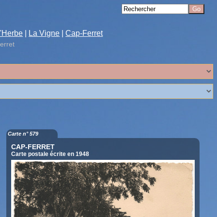
'Herbe
|
La Vigne
|
Cap-Ferret
erret
Carte n° 579
CAP-FERRET
Carte postale écrite en 1948