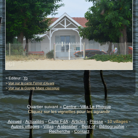
> Editeur :
Yo
>
Voir sur la carte Ferret d'Avant
>
Voir sur la Google Maps classique
Quartier suivant »
Centre - Villa Le Phoque
Cliquez sur les vignettes pour les agrandir
Accueil
-
Actualités
-
Carte FdA
-
Articles
-
Presse
-
10 villages
-
Autres villages
-
Villas
-
A identifier
-
Best of
-
Bibliographie
-
Recherche
-
Contact