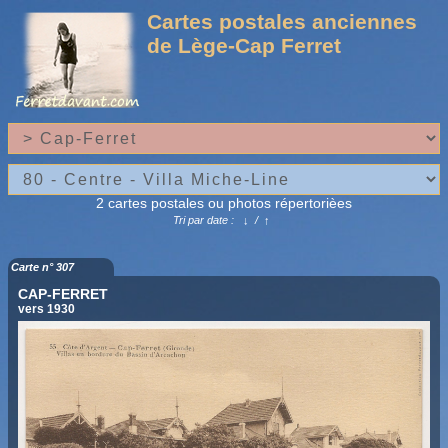
Cartes postales anciennes
de Lège-Cap Ferret
2 cartes postales ou photos répertorièes
Tri par date :
↓
/
↑
Carte n° 307
CAP-FERRET
vers 1930