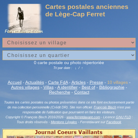
Cartes postales anciennes
de Lège-Cap Ferret
0 carte postale ou photo répertorièe
Tri par date :
↓
/
↑
Accueil
-
Actualités
-
Carte FdA
-
Articles
-
Presse
-
10 villages
-
Autres villages
-
Villas
-
A identifier
-
Best of
-
Bibliographie
-
Recherche
-
Contact
Toutes les cartes postales ou photos présentées dans ce site font exclusivement partie
de ma collection personnelle (Crédit DR). Site non officiel.
François Bisch
n'est pas
responsable de l'utilisation que pourraient en faire les visiteurs.
Copyright © François Bisch 2016/2026 -
www.ferretdavant.com
- Licence
GNU FLD
:
Tous droits réservés -
Mentions Légales
- Ferretdavant sur
Facebook