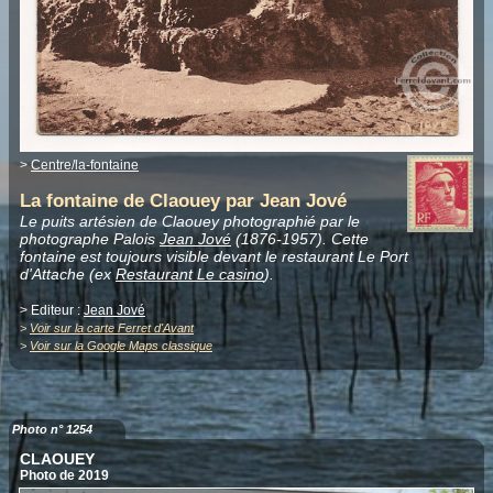
>
Centre/la-fontaine
La fontaine de Claouey par Jean Jové
Le puits artésien de Claouey photographié par le
photographe Palois
Jean Jové
(1876-1957). Cette
fontaine est toujours visible devant le restaurant Le Port
d'Attache (ex
Restaurant Le casino
).
> Editeur :
Jean Jové
>
Voir sur la carte Ferret d'Avant
>
Voir sur la Google Maps classique
Photo n° 1254
CLAOUEY
Photo de 2019