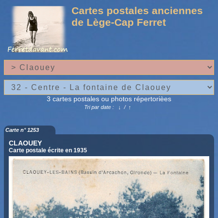
Cartes postales anciennes
de Lège-Cap Ferret
3 cartes postales ou photos répertorièes
Tri par date :
↓
/
↑
Carte n° 1253
CLAOUEY
Carte postale écrite en 1935